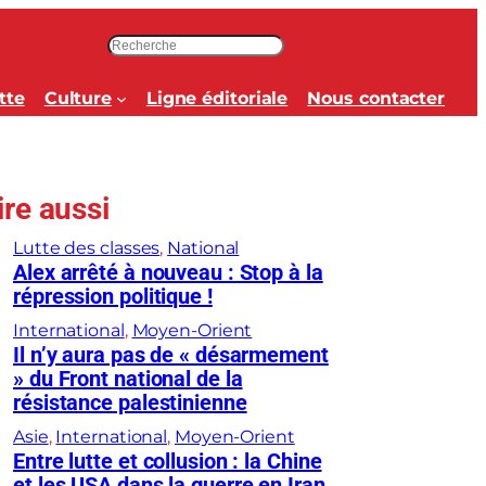
R
e
c
tte
Culture
Ligne éditoriale
Nous contacter
h
e
r
c
ire aussi
h
e
Lutte des classes
, 
National
r
Alex arrêté à nouveau : Stop à la
répression politique !
International
, 
Moyen-Orient
Il n’y aura pas de « désarmement
» du Front national de la
résistance palestinienne
Asie
, 
International
, 
Moyen-Orient
Entre lutte et collusion : la Chine
et les USA dans la guerre en Iran