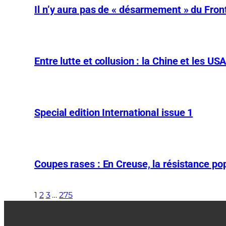
Il n’y aura pas de « désarmement » du Front
Entre lutte et collusion : la Chine et les US
Special edition International issue 1
Coupes rases : En Creuse, la résistance pop
1
2
3
…
275