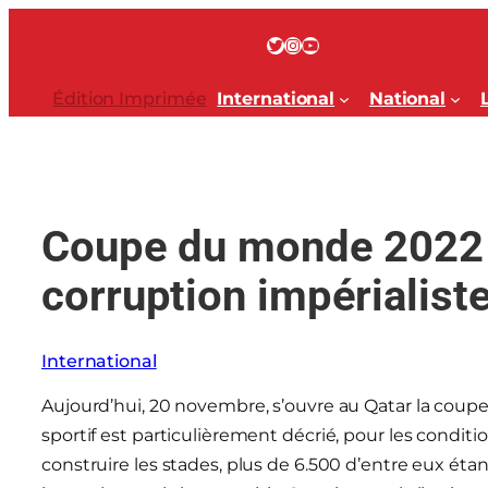
Aller
au
Twitter
Instagram
YouTube
contenu
Édition Imprimée
International
National
Coupe du monde 2022 a
corruption impérialist
International
Aujourd’hui, 20 novembre, s’ouvre au Qatar la cou
sportif est particulièrement décrié, pour les conditi
construire les stades, plus de 6.500 d’entre eux éta