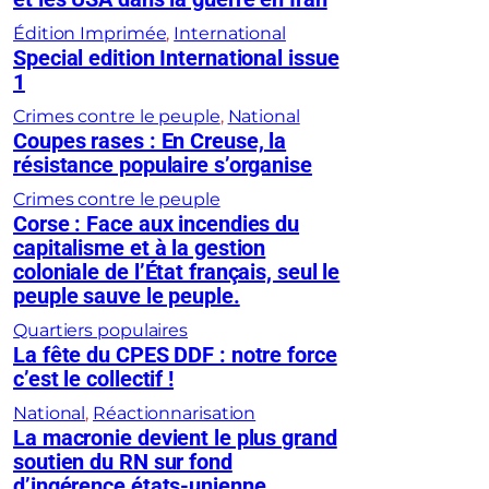
Édition Imprimée
, 
International
Special edition International issue
1
Crimes contre le peuple
, 
National
Coupes rases : En Creuse, la
résistance populaire s’organise
Crimes contre le peuple
Corse : Face aux incendies du
capitalisme et à la gestion
coloniale de l’État français, seul le
peuple sauve le peuple.
Quartiers populaires
La fête du CPES DDF : notre force
c’est le collectif !
National
, 
Réactionnarisation
La macronie devient le plus grand
soutien du RN sur fond
d’ingérence états-unienne