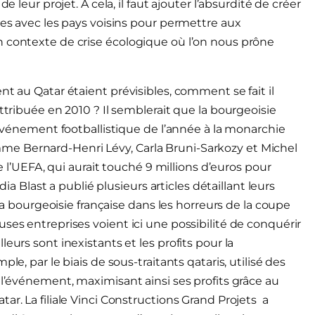
e leur projet. A cela, il faut ajouter l’absurdité de créer
tes avec les pays voisins pour permettre aux
n contexte de crise écologique où l’on nous prône
nt au Qatar étaient prévisibles, comment se fait il
ttribuée en 2010 ? Il semblerait que la bourgeoisie
d événement footballistique de l’année à la monarchie
e Bernard-Henri Lévy, Carla Bruni-Sarkozy et Michel
de l’UEFA, qui aurait touché 9 millions d’euros pour
dia Blast a publié plusieurs articles détaillant leurs
 la bourgeoisie française dans les horreurs de la coupe
ses entreprises voient ici une possibilité de conquérir
eurs sont inexistants et les profits pour la
le, par le biais de sous-traitants qataris, utilisé des
 l’événement, maximisant ainsi ses profits grâce au
ar. La filiale Vinci Constructions Grand Projets a