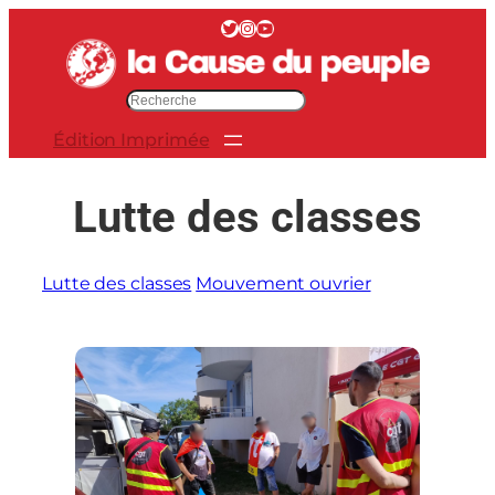
Aller
Twitter
Instagram
YouTube
au
contenu
R
e
Édition Imprimée
c
h
e
Lutte des classes
r
c
h
Lutte des classes
Mouvement ouvrier
e
r