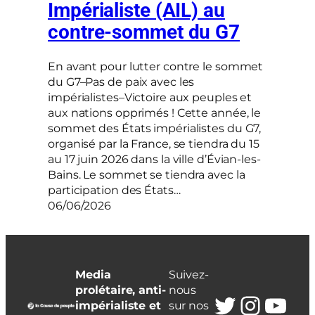
Impérialiste (AIL) au
contre-sommet du G7
En avant pour lutter contre le sommet
du G7–Pas de paix avec les
impérialistes–Victoire aux peuples et
aux nations opprimés ! Cette année, le
sommet des États impérialistes du G7,
organisé par la France, se tiendra du 15
au 17 juin 2026 dans la ville d’Évian-les-
Bains. Le sommet se tiendra avec la
participation des États…
06/06/2026
Media
Suivez-
prolétaire, anti-
nous
Twitter
Insta
You
impérialiste et
sur nos