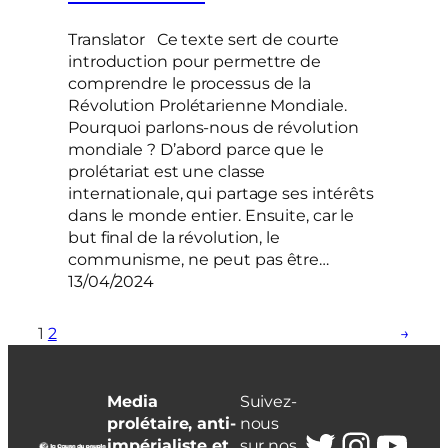
Translator Ce texte sert de courte
introduction pour permettre de
comprendre le processus de la
Révolution Prolétarienne Mondiale.
Pourquoi parlons-nous de révolution
mondiale ? D’abord parce que le
prolétariat est une classe
internationale, qui partage ses intérêts
dans le monde entier. Ensuite, car le
but final de la révolution, le
communisme, ne peut pas être…
13/04/2024
1
2
→
Media
Suivez-
prolétaire, anti-
nous
Twitter
Insta
You
impérialiste et
sur nos