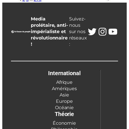
Media
Suivez-
prolétaire, anti-
nous
Twitter
Insta
You
impérialiste et
sur nos
révolutionnaire
réseaux
!
:
International
Afrique
Amériques
Asie
Europe
Océanie
Théorie
Économie