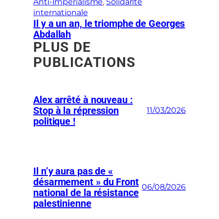
Anti-Impérialisme
, 
Solidarité
internationale
Il y a un an, le triomphe de Georges
Abdallah
PLUS DE
PUBLICATIONS
Alex arrêté à nouveau :
Stop à la répression
11/03/2026
politique !
Il n’y aura pas de «
désarmement » du Front
06/08/2026
national de la résistance
palestinienne