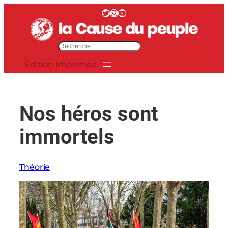
Aller
Twitter
Instagram
YouTube
au
contenu
R
e
Édition Imprimée
c
h
e
r
Nos héros sont
c
h
immortels
e
r
Théorie