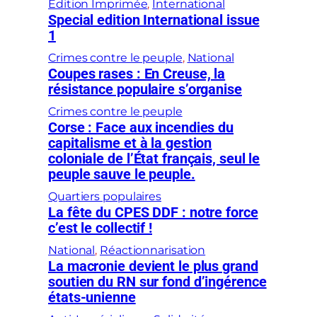
Édition Imprimée
, 
International
Special edition International issue
1
Crimes contre le peuple
, 
National
Coupes rases : En Creuse, la
résistance populaire s’organise
Crimes contre le peuple
Corse : Face aux incendies du
capitalisme et à la gestion
coloniale de l’État français, seul le
peuple sauve le peuple.
Quartiers populaires
La fête du CPES DDF : notre force
c’est le collectif !
National
, 
Réactionnarisation
La macronie devient le plus grand
soutien du RN sur fond d’ingérence
états-unienne