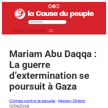
Aller
Twitter
Instagram
YouTube
au
contenu
R
e
Édition Imprimée
c
h
e
r
Mariam Abu Daqqa :
c
h
La guerre
e
r
d’extermination se
poursuit à Gaza
Crimes contre le peuple
 · 
Moyen-Orient
12/06/2026