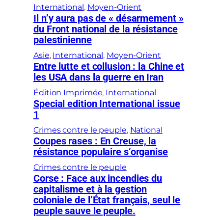
International
, 
Moyen-Orient
Il n’y aura pas de « désarmement »
du Front national de la résistance
palestinienne
Asie
, 
International
, 
Moyen-Orient
Entre lutte et collusion : la Chine et
les USA dans la guerre en Iran
Édition Imprimée
, 
International
Special edition International issue
1
Crimes contre le peuple
, 
National
Coupes rases : En Creuse, la
résistance populaire s’organise
Crimes contre le peuple
Corse : Face aux incendies du
capitalisme et à la gestion
coloniale de l’État français, seul le
peuple sauve le peuple.