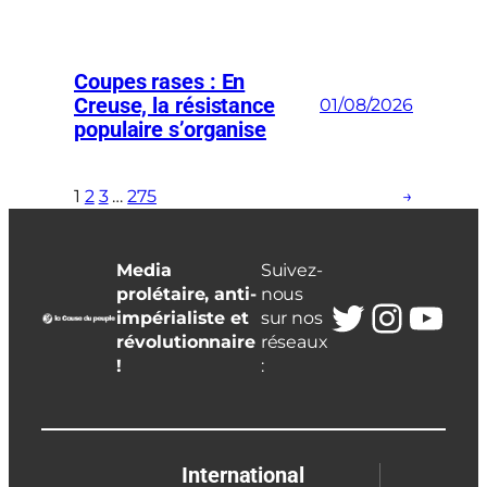
Coupes rases : En
Creuse, la résistance
01/08/2026
populaire s’organise
1
2
3
…
275
→
Media
Suivez-
prolétaire, anti-
nous
Twitter
Insta
You
impérialiste et
sur nos
révolutionnaire
réseaux
!
:
International