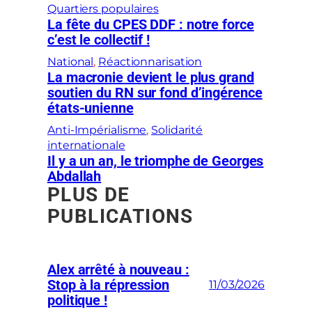
Quartiers populaires
La fête du CPES DDF : notre force
c’est le collectif !
National
, 
Réactionnarisation
La macronie devient le plus grand
soutien du RN sur fond d’ingérence
états-unienne
Anti-Impérialisme
, 
Solidarité
internationale
Il y a un an, le triomphe de Georges
Abdallah
PLUS DE
PUBLICATIONS
Alex arrêté à nouveau :
Stop à la répression
11/03/2026
politique !