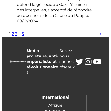
défend le génocide a Gaza. Yamin, un
des interpellés, a accepté de répondre
au questions de La Cause du Peuple.
09/12/2024
1
2
3
…
5
→
Media
Suivez-
prolétaire, anti-
nous
Twitter
Insta
You
impérialiste et
sur nos
révolutionnaire
réseaux
!
:
International
Afrique
Amériques