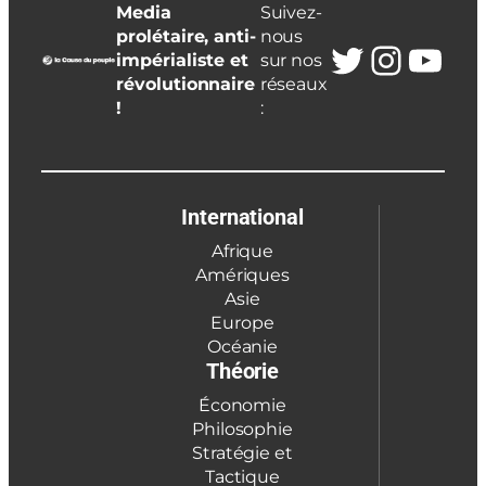
Media
Suivez-
prolétaire, anti-
nous
Twitter
Insta
You
impérialiste et
sur nos
révolutionnaire
réseaux
!
:
International
Afrique
Amériques
Asie
Europe
Océanie
Théorie
Économie
Philosophie
Stratégie et
Tactique