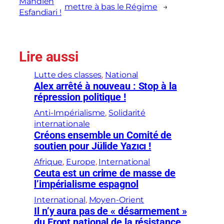
Mahdieh
mettre à bas le Régime
→
Esfandiari !
Lire aussi
Lutte des classes
, 
National
Alex arrêté à nouveau : Stop à la
répression politique !
Anti-Impérialisme
, 
Solidarité
internationale
Créons ensemble un Comité de
soutien pour Jülide Yazıcı !
Afrique
, 
Europe
, 
International
Ceuta est un crime de masse de
l’impérialisme espagnol
International
, 
Moyen-Orient
Il n’y aura pas de « désarmement »
du Front national de la résistance