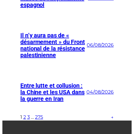
espagnol
Il n’y aura pas de «
désarmement » du Front
06/08/2026
national de la résistance
palestinienne
Entre lutte et collusion :
la Chine et les USA dans
04/08/2026
la guerre en Iran
1
2
3
…
275
→