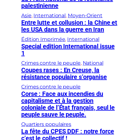
palestinienne
Asie
, 
International
, 
Moyen-Orient
Entre lutte et collusion : la Chine et
les USA dans la guerre en Iran
Édition Imprimée
, 
International
Special edition International issue
1
Crimes contre le peuple
, 
National
Coupes rases : En Creuse, la
résistance populaire s’organise
Crimes contre le peuple
Corse : Face aux incendies du
capitalisme et à la gestion
coloniale de l’État français, seul le
peuple sauve le peuple.
Quartiers populaires
La fête du CPES DDF : notre force
c’est le collectif !