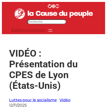
Aller
Twitter
Instagram
YouTube
au
contenu
R
e
Édition Imprimée
c
h
e
r
VIDÉO :
c
h
Présentation du
e
r
CPES de Lyon
(États-Unis)
Luttes pour le socialisme
 · 
Vidéo
12/11/2025