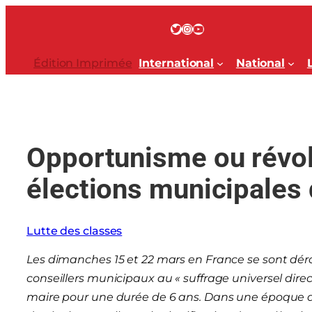
Aller
au
Twitter
Instagram
YouTube
contenu
Édition Imprimée
International
National
Opportunisme ou révolu
élections municipales
Lutte des classes
Les dimanches 15 et 22 mars en France se sont dérou
conseillers municipaux au « suffrage universel direct
maire pour une durée de 6 ans. Dans une époque de