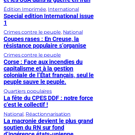
Édition Imprimée
, 
International
Special edition International issue
1
Crimes contre le peuple
, 
National
Coupes rases : En Creuse, la
résistance populaire s’organise
Crimes contre le peuple
Corse : Face aux incendies du
capitalisme et à la gestion
coloniale de l’État français, seul le
peuple sauve le peuple.
Quartiers populaires
La fête du CPES DDF : notre force
c’est le collectif !
National
, 
Réactionnarisation
La macronie devient le plus grand
soutien du RN sur fond
d’ingérence états-unienne