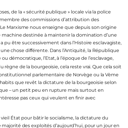
es, de la « sécurité publique » locale via la police
est membre des commissions d’attribution des
at. Le Marxisme nous enseigne que depuis son origine
 une machine destinée à maintenir la domination d’une
at a pu être successivement dans l’Histoire esclavagiste,
une chose différente. Dans l’Antiquité, la République
ou démocratique, l’Etat, à l’époque de l’esclavage,
u règne de la bourgeoisie, cela reste vrai. Que cela soit
 constitutionnel parlementaire de Norvège ou la Vème
 habits que revêt la dictature de la bourgeoisie selon
que – un petit peu en rupture mais surtout en
’intéresse pas ceux qui veulent en finir avec
ieil État pour bâtir le socialisme, la dictature du
e majorité des exploités d’aujourd’hui, pour un jour en