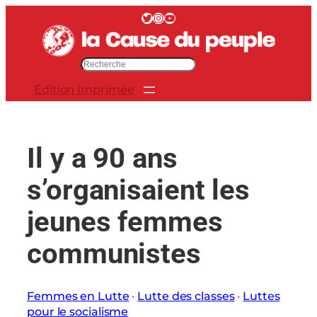
Aller
Twitter
Instagram
YouTube
au
contenu
R
e
Édition Imprimée
c
h
e
r
Il y a 90 ans
c
h
s’organisaient les
e
r
jeunes femmes
communistes
Femmes en Lutte
 · 
Lutte des classes
 · 
Luttes
pour le socialisme