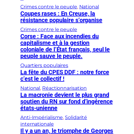
Crimes contre le peuple
, 
National
Coupes rases : En Creuse, la
résistance populaire s’organise
Crimes contre le peuple
Corse : Face aux incendies du
capitalisme et à la gestion
coloniale de l’État français, seul le
peuple sauve le peuple.
Quartiers populaires
La fête du CPES DDF : notre force
c’est le collectif !
National
, 
Réactionnarisation
La macronie devient le plus grand
soutien du RN sur fond d’ingérence
états-unienne
Anti-Impérialisme
, 
Solidarité
internationale
Il y a un an, le triomphe de Georges