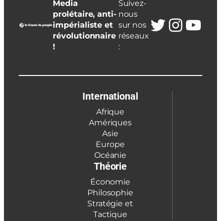
Media
Suivez-
prolétaire, anti-
nous
Twitter
Insta
You
impérialiste et
sur nos
révolutionnaire
réseaux
!
:
International
Afrique
Amériques
Asie
Europe
Océanie
Théorie
Économie
Philosophie
Stratégie et
Tactique