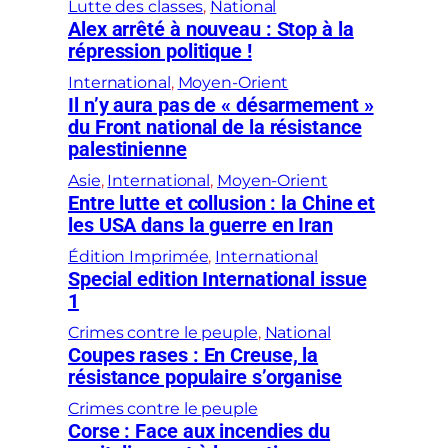
Lutte des classes
, 
National
Alex arrêté à nouveau : Stop à la
répression politique !
International
, 
Moyen-Orient
Il n’y aura pas de « désarmement »
du Front national de la résistance
palestinienne
Asie
, 
International
, 
Moyen-Orient
Entre lutte et collusion : la Chine et
les USA dans la guerre en Iran
Édition Imprimée
, 
International
Special edition International issue
1
Crimes contre le peuple
, 
National
Coupes rases : En Creuse, la
résistance populaire s’organise
Crimes contre le peuple
Corse : Face aux incendies du