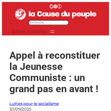
Aller
Twitter
Instagram
YouTube
au
contenu
R
e
Édition Imprimée
c
h
e
r
Appel à reconstituer
c
h
la Jeunesse
e
r
Communiste : un
grand pas en avant !
Luttes pour le socialisme
30/09/2025