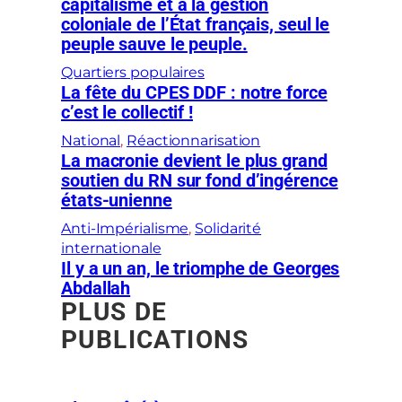
capitalisme et à la gestion
coloniale de l’État français, seul le
peuple sauve le peuple.
Quartiers populaires
La fête du CPES DDF : notre force
c’est le collectif !
National
, 
Réactionnarisation
La macronie devient le plus grand
soutien du RN sur fond d’ingérence
états-unienne
Anti-Impérialisme
, 
Solidarité
internationale
Il y a un an, le triomphe de Georges
Abdallah
PLUS DE
PUBLICATIONS