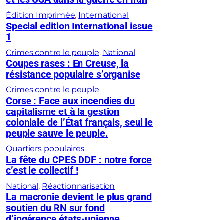
Édition Imprimée
, 
International
Special edition International issue
1
Crimes contre le peuple
, 
National
Coupes rases : En Creuse, la
résistance populaire s’organise
Crimes contre le peuple
Corse : Face aux incendies du
capitalisme et à la gestion
coloniale de l’État français, seul le
peuple sauve le peuple.
Quartiers populaires
La fête du CPES DDF : notre force
c’est le collectif !
National
, 
Réactionnarisation
La macronie devient le plus grand
soutien du RN sur fond
d’ingérence états-unienne