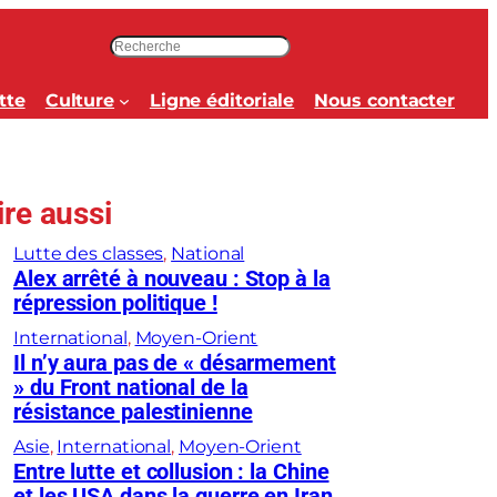
R
e
c
tte
Culture
Ligne éditoriale
Nous contacter
h
e
r
c
ire aussi
h
e
Lutte des classes
, 
National
r
Alex arrêté à nouveau : Stop à la
répression politique !
International
, 
Moyen-Orient
Il n’y aura pas de « désarmement
» du Front national de la
résistance palestinienne
Asie
, 
International
, 
Moyen-Orient
Entre lutte et collusion : la Chine
et les USA dans la guerre en Iran