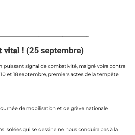
______________________________________
𝐧𝐭 𝐯𝐢𝐭𝐚𝐥 ! (25 septembre)
n puissant signal de combativité, malgré voire contre
les 10 et 18 septembre, premiers actes de la tempête
e journée de mobilisation et de grève nationale
ons isolées qui se dessine ne nous conduira pas à la