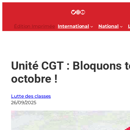
Aller
au
Twitter
Instagram
YouTube
contenu
Édition Imprimée
International
National
Unité CGT : Bloquons to
octobre !
Lutte des classes
26/09/2025