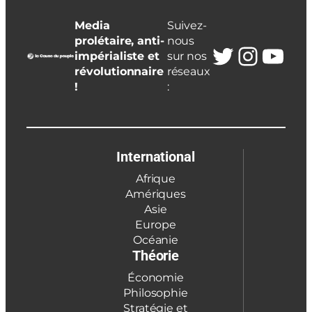
Media
Suivez-
prolétaire, anti-
nous
Twitter
Insta
You
impérialiste et
sur nos
révolutionnaire
réseaux
!
:
International
Afrique
Amériques
Asie
Europe
Océanie
Théorie
Économie
Philosophie
Stratégie et