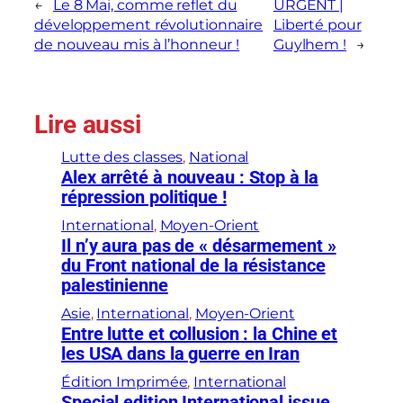
←
Le 8 Mai, comme reflet du
URGENT |
développement révolutionnaire
Liberté pour
de nouveau mis à l’honneur !
Guylhem !
→
Lire aussi
Lutte des classes
, 
National
Alex arrêté à nouveau : Stop à la
répression politique !
International
, 
Moyen-Orient
Il n’y aura pas de « désarmement »
du Front national de la résistance
palestinienne
Asie
, 
International
, 
Moyen-Orient
Entre lutte et collusion : la Chine et
les USA dans la guerre en Iran
Édition Imprimée
, 
International
Special edition International issue