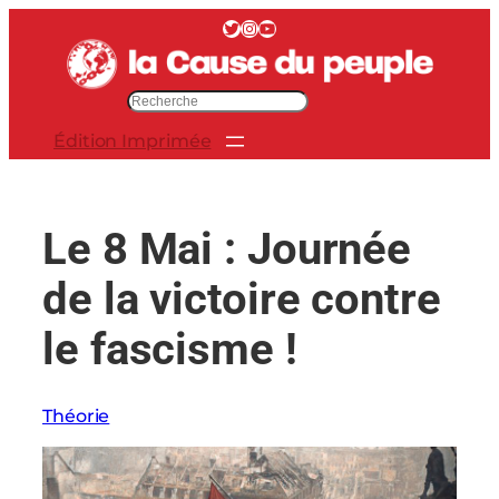
Aller
Twitter
Instagram
YouTube
au
contenu
R
e
Édition Imprimée
c
h
e
r
Le 8 Mai : Journée
c
h
de la victoire contre
e
r
le fascisme !
Théorie