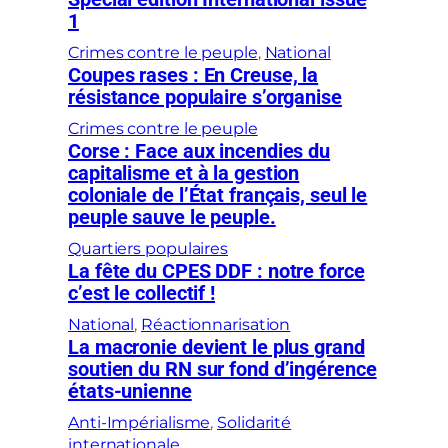
1
Crimes contre le peuple
, 
National
Coupes rases : En Creuse, la
résistance populaire s’organise
Crimes contre le peuple
Corse : Face aux incendies du
capitalisme et à la gestion
coloniale de l’État français, seul le
peuple sauve le peuple.
Quartiers populaires
La fête du CPES DDF : notre force
c’est le collectif !
National
, 
Réactionnarisation
La macronie devient le plus grand
soutien du RN sur fond d’ingérence
états-unienne
Anti-Impérialisme
, 
Solidarité
internationale