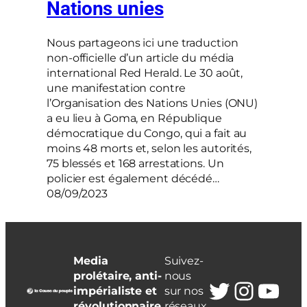
Nations unies
Nous partageons ici une traduction
non-officielle d’un article du média
international Red Herald. Le 30 août,
une manifestation contre
l’Organisation des Nations Unies (ONU)
a eu lieu à Goma, en République
démocratique du Congo, qui a fait au
moins 48 morts et, selon les autorités,
75 blessés et 168 arrestations. Un
policier est également décédé…
08/09/2023
Media
Suivez-
prolétaire, anti-
nous
Twitter
Insta
You
impérialiste et
sur nos
révolutionnaire
réseaux