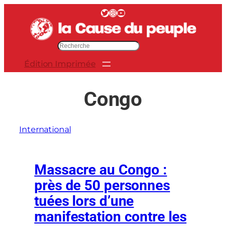
Aller
Twitter
Instagram
YouTube
au
contenu
R
e
Édition Imprimée
c
h
e
Congo
r
c
h
International
e
r
Massacre au Congo :
près de 50 personnes
tuées lors d’une
manifestation contre les