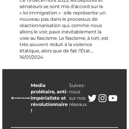
Ce 19 décembre 2023, les députés et
sénateurs se sont mis d’accord sur la
« loi immigration » : elle représente un
nouveau pas dans le processus de
réactionnarisation qui, comme nous
allons le voir, pave inévitablement la
voie au fascisme. Le fascisme, à tort, est
très souvent réduit à la violence
étatique, alors que de fait l’État…
16/01/2024
Media
Suivez-
prolétaire, anti-
nous
Twitter
Insta
You
impérialiste et
sur nos
révolutionnaire
réseaux
!
: