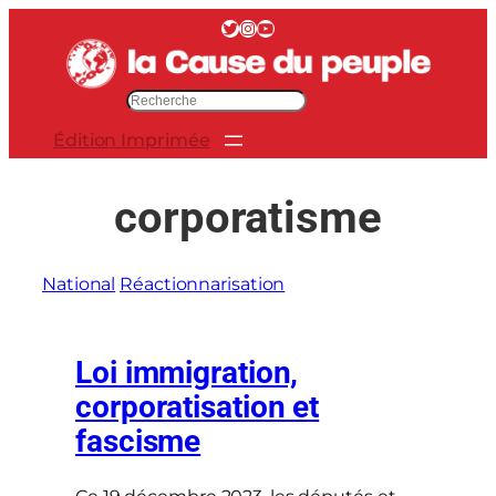
Aller
Twitter
Instagram
YouTube
au
contenu
R
e
Édition Imprimée
c
h
e
corporatisme
r
c
h
National
Réactionnarisation
e
r
Loi immigration,
corporatisation et
fascisme