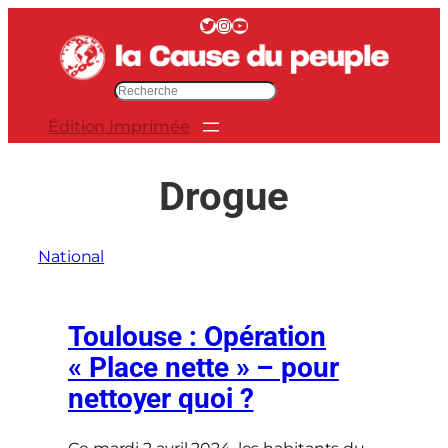
Aller
Twitter
Instagram
YouTube
au
contenu
R
e
Édition Imprimée
c
h
e
Drogue
r
c
h
National
e
r
Toulouse : Opération
« Place nette » – pour
nettoyer quoi ?