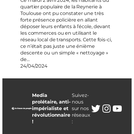
Ce mardi 2 avril 2024, les habitants du
quartier populaire de la Reynerie à
Toulouse ont pu constater une très
forte présence policière en allant
déposer leurs enfants à l’école, devant
les commerces ou en utilisant le
réseau local de transports. Cette fois-ci,
ce n’était pas juste une énième
descente ou un simple « nettoyage »
de…
24/04/2024
Media
Suivez-
prolétaire, anti-
nous
Twitter
Insta
You
impérialiste et
sur nos
révolutionnaire
réseaux
!
: