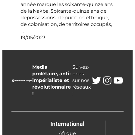
année marque les soixante-quinze ans
de la Nakba. Soixante-quinze ans de
dépossessions, d’épuration ethnique,
de colonisation, de territoires occupés,
…
19/05/2023
Media
Suivez-
prolétaire, anti-
nous
Twitter
Insta
You
impérialiste et
sur nos
révolutionnaire
réseaux
!
:
International
Afrique