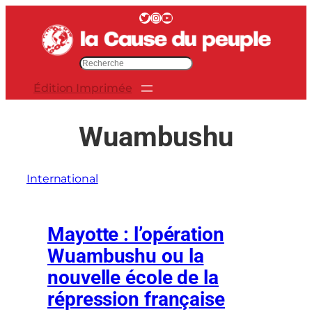
Aller
Twitter
Instagram
YouTube
au
contenu
R
e
Édition Imprimée
c
h
e
Wuambushu
r
c
h
International
e
r
Mayotte : l’opération
Wuambushu ou la
nouvelle école de la
répression française