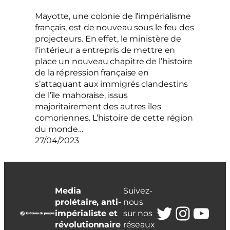
Mayotte, une colonie de l’impérialisme
français, est de nouveau sous le feu des
projecteurs. En effet, le ministère de
l’intérieur a entrepris de mettre en
place un nouveau chapitre de l’histoire
de la répression française en
s’attaquant aux immigrés clandestins
de l’île mahoraise, issus
majoritairement des autres îles
comoriennes. L’histoire de cette région
du monde…
27/04/2023
Media
Suivez-
prolétaire, anti-
nous
Twitter
Insta
You
impérialiste et
sur nos
révolutionnaire
réseaux