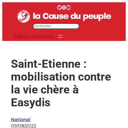
Aller
Twitter
Instagram
YouTube
au
contenu
R
e
Édition Imprimée
c
h
e
r
Saint-Etienne :
c
h
mobilisation contre
e
r
la vie chère à
Easydis
National
09/08/2022