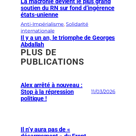
La macronie devient le plus grand
soutien du RN sur fond d’ingérence
états-unienne
Anti-Impérialisme
, 
Solidarité
internationale
Il y a un an, le triomphe de Georges
Abdallah
PLUS DE
PUBLICATIONS
Alex arrêté à nouveau :
Stop à la répression
11/03/2026
politique !
Il n’y aura pas de «