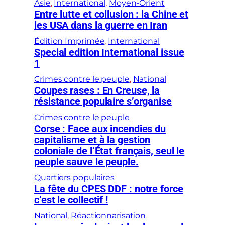
Asie
, 
International
, 
Moyen-Orient
Entre lutte et collusion : la Chine et
les USA dans la guerre en Iran
Édition Imprimée
, 
International
Special edition International issue
1
Crimes contre le peuple
, 
National
Coupes rases : En Creuse, la
résistance populaire s’organise
Crimes contre le peuple
Corse : Face aux incendies du
capitalisme et à la gestion
coloniale de l’État français, seul le
peuple sauve le peuple.
Quartiers populaires
La fête du CPES DDF : notre force
c’est le collectif !
National
, 
Réactionnarisation