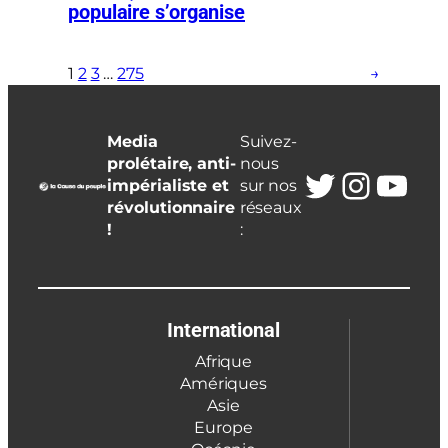
populaire s’organise
1
2
3
…
275
→
Media
Suivez-
prolétaire, anti-
nous
Twitter
Insta
You
impérialiste et
sur nos
révolutionnaire
réseaux
!
:
International
Afrique
Amériques
Asie
Europe