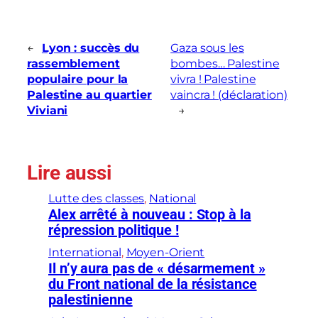
←
Lyon : succès du
Gaza sous les
rassemblement
bombes… Palestine
populaire pour la
vivra ! Palestine
Palestine au quartier
vaincra ! (déclaration)
Viviani
→
Lire aussi
Lutte des classes
, 
National
Alex arrêté à nouveau : Stop à la
répression politique !
International
, 
Moyen-Orient
Il n’y aura pas de « désarmement »
du Front national de la résistance
palestinienne