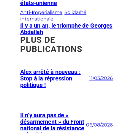
états-unienne
Anti-Impérialisme
, 
Solidarité
internationale
Il y a un an, le triomphe de Georges
Abdallah
PLUS DE
PUBLICATIONS
Alex arrêté à nouveau :
Stop à la répression
11/03/2026
politique !
Il n’y aura pas de «
désarmement » du Front
06/08/2026
national de la résistance