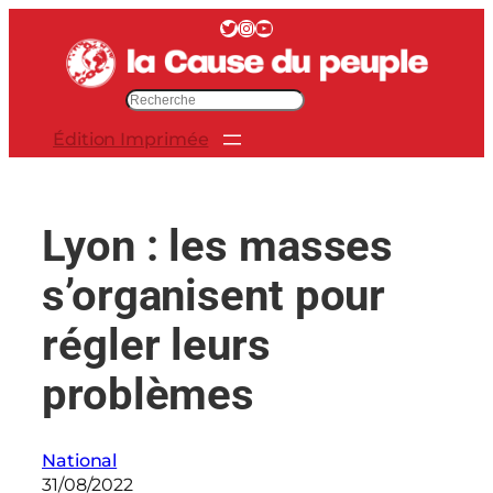
Aller
Twitter
Instagram
YouTube
au
contenu
R
e
Édition Imprimée
c
h
e
r
Lyon : les masses
c
h
s’organisent pour
e
r
régler leurs
problèmes
National
31/08/2022