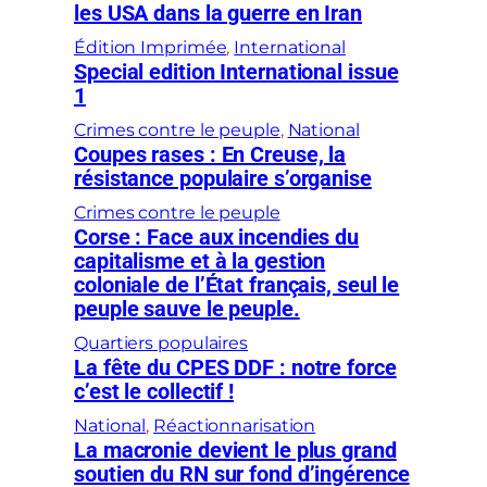
les USA dans la guerre en Iran
Édition Imprimée
, 
International
Special edition International issue
1
Crimes contre le peuple
, 
National
Coupes rases : En Creuse, la
résistance populaire s’organise
Crimes contre le peuple
Corse : Face aux incendies du
capitalisme et à la gestion
coloniale de l’État français, seul le
peuple sauve le peuple.
Quartiers populaires
La fête du CPES DDF : notre force
c’est le collectif !
National
, 
Réactionnarisation
La macronie devient le plus grand
soutien du RN sur fond d’ingérence