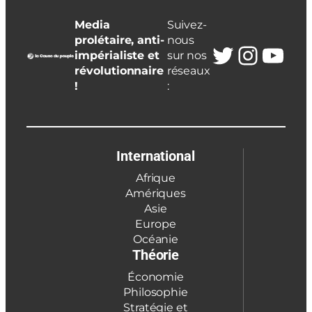
Media
Suivez-
prolétaire, anti-
nous
Twitter
Insta
You
impérialiste et
sur nos
révolutionnaire
réseaux
!
:
International
Afrique
Amériques
Asie
Europe
Océanie
Théorie
Économie
Philosophie
Stratégie et