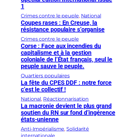
1
Crimes contre le peuple
, 
National
Coupes rases : En Creuse, la
résistance populaire s’organise
Crimes contre le peuple
Corse : Face aux incendies du
capitalisme et à la gestion
coloniale de l’État français, seul le
peuple sauve le peuple.
Quartiers populaires
La fête du CPES DDF : notre force
c’est le collectif !
National
, 
Réactionnarisation
La macronie devient le plus grand
soutien du RN sur fond d’ingérence
états-unienne
Anti-Impérialisme
, 
Solidarité
internationale