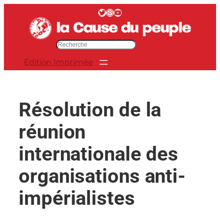
Aller
Twitter
Instagram
YouTube
au
contenu
R
e
Édition Imprimée
c
h
e
r
Résolution de la
c
h
réunion
e
r
internationale des
organisations anti-
impérialistes