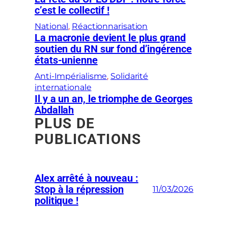
c’est le collectif !
National
, 
Réactionnarisation
La macronie devient le plus grand
soutien du RN sur fond d’ingérence
états-unienne
Anti-Impérialisme
, 
Solidarité
internationale
Il y a un an, le triomphe de Georges
Abdallah
PLUS DE
PUBLICATIONS
Alex arrêté à nouveau :
Stop à la répression
11/03/2026
politique !