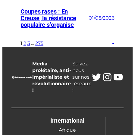
Coupes rases : En
Creuse, la résistance
01/08/2026
populaire s’organise
1
2
3
…
275
→
Media
Suivez-
prolétaire, anti-
nous
Twitter
Insta
You
impérialiste et
sur nos
révolutionnaire
réseaux
!
:
International
Afrique