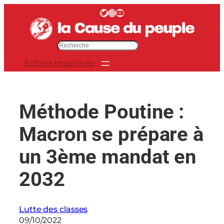
Aller
Twitter
Instagram
YouTube
au
contenu
R
e
Édition Imprimée
c
h
e
r
Méthode Poutine :
c
h
Macron se prépare à
e
r
un 3ème mandat en
2032
Lutte des classes
09/10/2022