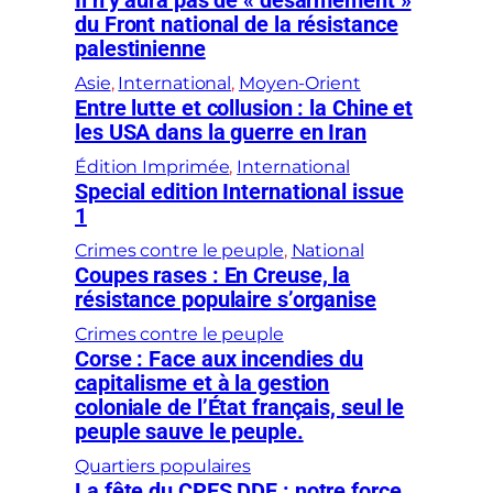
Il n’y aura pas de « désarmement »
du Front national de la résistance
palestinienne
Asie
, 
International
, 
Moyen-Orient
Entre lutte et collusion : la Chine et
les USA dans la guerre en Iran
Édition Imprimée
, 
International
Special edition International issue
1
Crimes contre le peuple
, 
National
Coupes rases : En Creuse, la
résistance populaire s’organise
Crimes contre le peuple
Corse : Face aux incendies du
capitalisme et à la gestion
coloniale de l’État français, seul le
peuple sauve le peuple.
Quartiers populaires
La fête du CPES DDF : notre force