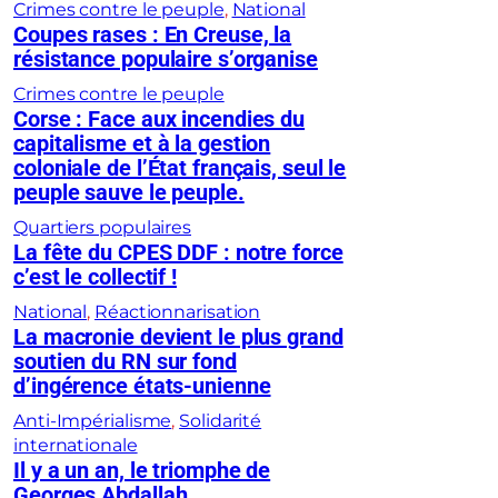
Crimes contre le peuple
, 
National
Coupes rases : En Creuse, la
résistance populaire s’organise
Crimes contre le peuple
Corse : Face aux incendies du
capitalisme et à la gestion
coloniale de l’État français, seul le
peuple sauve le peuple.
Quartiers populaires
La fête du CPES DDF : notre force
c’est le collectif !
National
, 
Réactionnarisation
La macronie devient le plus grand
soutien du RN sur fond
d’ingérence états-unienne
Anti-Impérialisme
, 
Solidarité
internationale
Il y a un an, le triomphe de
Georges Abdallah