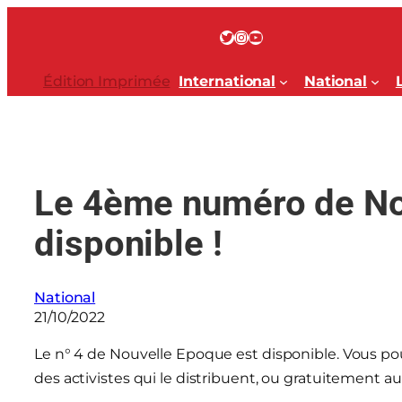
Aller
au
Twitter
Instagram
YouTube
contenu
Édition Imprimée
International
National
Le 4ème numéro de No
disponible !
National
21/10/2022
Le n° 4 de Nouvelle Epoque est disponible. Vous p
des activistes qui le distribuent, ou gratuitement 