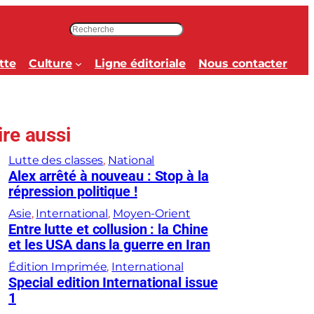
R
e
c
tte
Culture
Ligne éditoriale
Nous contacter
h
e
r
c
ire aussi
h
e
Lutte des classes
, 
National
r
Alex arrêté à nouveau : Stop à la
répression politique !
Asie
, 
International
, 
Moyen-Orient
Entre lutte et collusion : la Chine
et les USA dans la guerre en Iran
Édition Imprimée
, 
International
Special edition International issue
1