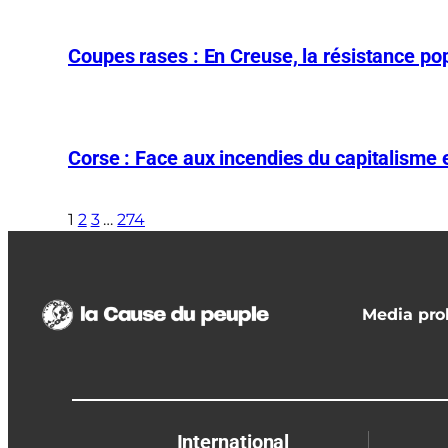
Coupes rases : En Creuse, la résistance pop
Corse : Face aux incendies du capitalisme et
1
2
3
…
274
Media prol
International