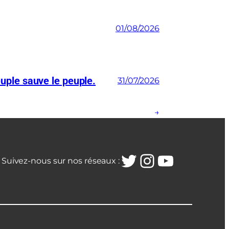
01/08/2026
euple sauve le peuple.
31/07/2026
→
Twitter
Instagra
YouTub
Suivez-nous sur nos réseaux :