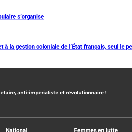
ulaire s’organise
 à la gestion coloniale de l’État français, seul le p
étaire, anti-impérialiste et révolutionnaire !
National
Femmes en lutte