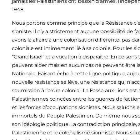
jamais les Palestiniens ont besoin d’armes, l’indépe
1948.
Nous portons comme principe que la Résistance c’es
sioniste. Il n’y a strictement aucune possibilité de fa
avons là affaire à une colonisation différente, pas d
coloniale est intimement lié à sa colonie. Pour les s
“Grand Israel” et a vocation à disparaître. En ce s
peuvent aider mais en aucun cas ne peuvent être la s
Nationale. Faisant écho à cette ligne politique, auj
nouvelle résistance se lève, une résistance qui n’ac
soumission à l’ordre colonial. La Fosse aux Lions est
Palestiniennes coincées entre les guerres de factions,
et les forces d’occupations sionistes. Nous saluons 
immortels du Peuple Palestinien. De même nous s
son idéologie politique. La contradiction principale, 
Palestinienne et le colonialisme sionniste. Nous so