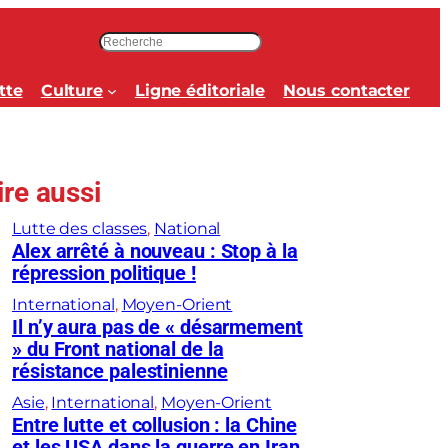
R
e
c
tte
Culture
Ligne éditoriale
Nous contacter
h
e
r
c
ire aussi
h
e
Lutte des classes
, 
National
r
Alex arrêté à nouveau : Stop à la
répression politique !
International
, 
Moyen-Orient
Il n’y aura pas de « désarmement
» du Front national de la
résistance palestinienne
Asie
, 
International
, 
Moyen-Orient
Entre lutte et collusion : la Chine
et les USA dans la guerre en Iran