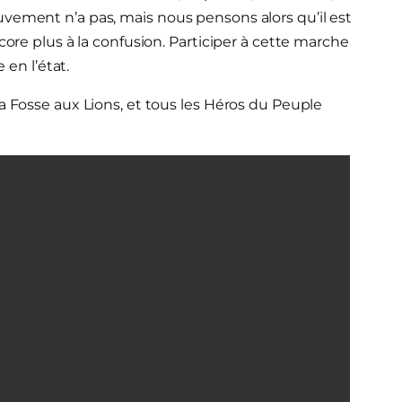
vement n’a pas, mais nous pensons alors qu’il est
core plus à la confusion. Participer à cette marche
 en l’état.
a Fosse aux Lions, et tous les Héros du Peuple