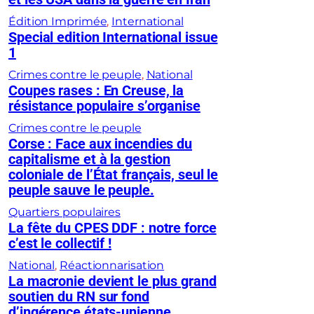
Édition Imprimée
, 
International
Special edition International issue
1
Crimes contre le peuple
, 
National
Coupes rases : En Creuse, la
résistance populaire s’organise
Crimes contre le peuple
Corse : Face aux incendies du
capitalisme et à la gestion
coloniale de l’État français, seul le
peuple sauve le peuple.
Quartiers populaires
La fête du CPES DDF : notre force
c’est le collectif !
National
, 
Réactionnarisation
La macronie devient le plus grand
soutien du RN sur fond
d’ingérence états-unienne