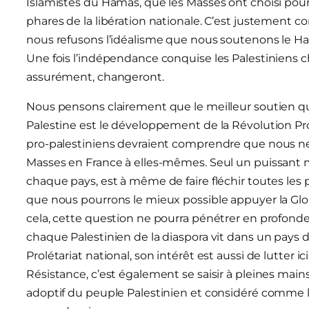
Islamistes du Hamas, que les Masses ont choisi pour 
phares de la libération nationale. C’est justement
nous refusons l’idéalisme que nous soutenons le Ham
Une fois l’indépendance conquise les Palestiniens ch
assurément, changeront.
Nous pensons clairement que le meilleur soutien q
Palestine est le développement de la Révolution Pro
pro-palestiniens devraient comprendre que nous ne p
Masses en France à elles-mêmes. Seul un puissant
chaque pays, est à même de faire fléchir toutes les p
que nous pourrons le mieux possible appuyer la Glo
cela, cette question ne pourra pénétrer en profondeu
chaque Palestinien de la diaspora vit dans un pays 
Prolétariat national, son intérêt est aussi de lutter 
Résistance, c’est également se saisir à pleines main
adoptif du peuple Palestinien et considéré comme l