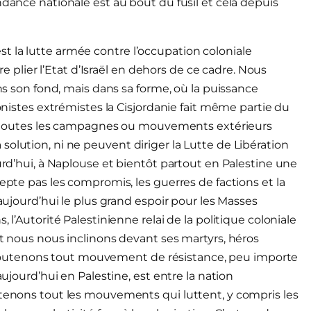
ndance nationale est au bout du fusil et cela depuis
t la lutte armée contre l’occupation coloniale
ire plier l’Etat d’Israël en dehors de ce cadre. Nous
ans son fond, mais dans sa forme, où la puissance
ionistes extrémistes la Cisjordanie fait même partie du
ens toutes les campagnes ou mouvements extérieurs
olution, ni ne peuvent diriger la Lutte de Libération
ourd’hui, à Naplouse et bientôt partout en Palestine une
cepte pas les compromis, les guerres de factions et la
 aujourd’hui le plus grand espoir pour les Masses
 l’Autorité Palestinienne relai de la politique coloniale
et nous nous inclinons devant ses martyrs, héros
outenons tout mouvement de résistance, peu importe
aujourd’hui en Palestine, est entre la nation
utenons tout les mouvements qui luttent, y compris les