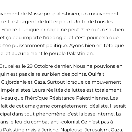
ouvement de Masse pro-palestinien, un mouvement
e. Il est urgent de lutter pour l’Unité de tous les
n France. L’unique principe ne peut être qu’un soutien
t ça peu importe l’idéologie, et c’est pour cela que
portée puissamment politique. Ayons bien en tête que
isme, et aucunement le peuple Palestinien.
ruxelles le 29 Octobre dernier. Nous ne pouvions en
 n’est pas claire sur bien des points. Qui fait
de Cisjordanie et Gaza. Surtout lorsque ce mouvement
mpérialistes. Leurs réalités de luttes est totalement
veau que l’héroïque Résistance Palestinienne. Les
ait de cet amalgame completement idéaliste. Il serait
incipal dans tout phénomène, c’est la base interne. La
ans le feu du combat anti-colonial. Ce n’est pas à
 Palestine mais à Jericho, Naplouse, Jerusalem, Gaza.