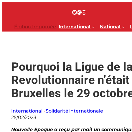
Aller
au
Twitter
Instagram
YouTube
contenu
Édition Imprimée
International
National
Pourquoi la Ligue de l
Revolutionnaire n’était
Bruxelles le 29 octobr
International
 · 
Solidarité internationale
25/02/2023
Nouvelle Epoque a reçu par mail un communiqu