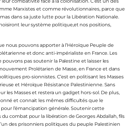
leur combativité face à la colonisation. C’est un des
 comme Marxistes et comme révolutionnaires, parce que
as dans sa juste lutte pour la Libération Nationale.
oisiront leur système politique,et nos positions,
ue nous pouvons apporter à l’Héroïque Peuple de
létarienne et donc anti-impérialiste en France. Les
ouvons pas soutenir la Palestine et laisser les
 mouvement Prolétarien de Masse, en France et dans
olitiques pro-sionnistes. C’est en politisant les Masses
rieuse et Héroïque Résistance Palestinienne. Sans
r les Masses et restera un gadget hors-sol. De plus,
donné et connait les mêmes difficultés que le
ici pour l’émancipation générale. Soutenir cette
s du combat pour la libération de Georges Abdallah, fils
’un des prisonniers politiques du peuple Palestinien