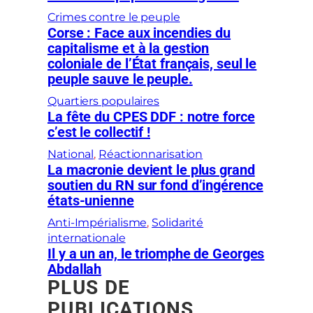
Crimes contre le peuple
Corse : Face aux incendies du
capitalisme et à la gestion
coloniale de l’État français, seul le
peuple sauve le peuple.
Quartiers populaires
La fête du CPES DDF : notre force
c’est le collectif !
National
, 
Réactionnarisation
La macronie devient le plus grand
soutien du RN sur fond d’ingérence
états-unienne
Anti-Impérialisme
, 
Solidarité
internationale
Il y a un an, le triomphe de Georges
Abdallah
PLUS DE
PUBLICATIONS