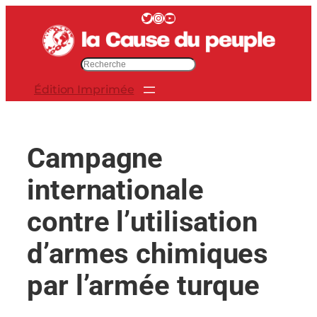
Aller
Twitter
Instagram
YouTube
au
contenu
R
e
Édition Imprimée
c
h
e
r
Campagne
c
h
internationale
e
r
contre l’utilisation
d’armes chimiques
par l’armée turque