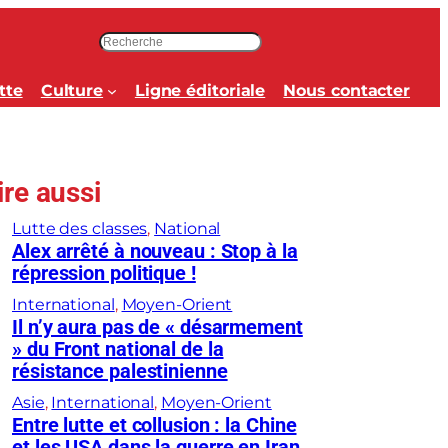
R
e
c
tte
Culture
Ligne éditoriale
Nous contacter
h
e
r
c
ire aussi
h
e
Lutte des classes
, 
National
r
Alex arrêté à nouveau : Stop à la
répression politique !
International
, 
Moyen-Orient
Il n’y aura pas de « désarmement
» du Front national de la
résistance palestinienne
Asie
, 
International
, 
Moyen-Orient
Entre lutte et collusion : la Chine
et les USA dans la guerre en Iran