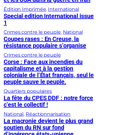
Édition Imprimée
, 
International
Special edition International issue
1
Crimes contre le peuple
, 
National
Coupes rases : En Creuse, la
résistance populaire s’organise
Crimes contre le peuple
Corse : Face aux incendies du
capitalisme et à la gestion
coloniale de l’État français, seul le
peuple sauve le peuple.
Quartiers populaires
La fête du CPES DDF : notre force
c’est le collectif !
National
, 
Réactionnarisation
La macronie devient le plus grand
soutien du RN sur fond
d’ingérence états-unienne