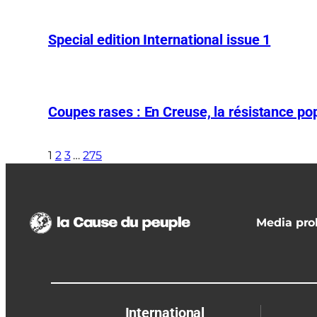
Special edition International issue 1
Coupes rases : En Creuse, la résistance pop
1
2
3
…
275
Media prol
International