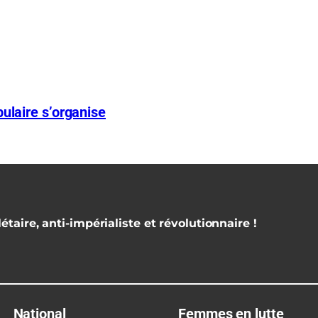
ulaire s’organise
étaire, anti-impérialiste et révolutionnaire !
National
Femmes en lutte