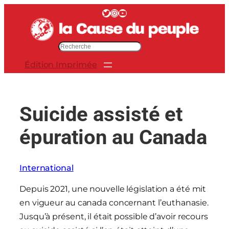
Aller
Twitter
Instagram
YouTube
au
contenu
R
e
Édition Imprimée
c
h
e
r
Suicide assisté et
c
h
épuration au Canada
e
r
International
Depuis 2021, une nouvelle législation a été mit
en vigueur au canada concernant l’euthanasie.
Jusqu’à présent, il était possible d’avoir recours