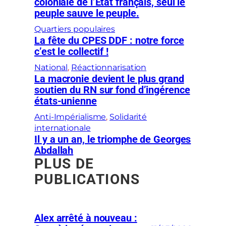
coloniale de l’État français, seul le
peuple sauve le peuple.
Quartiers populaires
La fête du CPES DDF : notre force
c’est le collectif !
National
, 
Réactionnarisation
La macronie devient le plus grand
soutien du RN sur fond d’ingérence
états-unienne
Anti-Impérialisme
, 
Solidarité
internationale
Il y a un an, le triomphe de Georges
Abdallah
PLUS DE
PUBLICATIONS
Alex arrêté à nouveau :