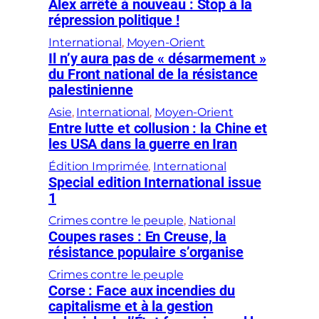
Alex arrêté à nouveau : Stop à la
répression politique !
International
, 
Moyen-Orient
Il n’y aura pas de « désarmement »
du Front national de la résistance
palestinienne
Asie
, 
International
, 
Moyen-Orient
Entre lutte et collusion : la Chine et
les USA dans la guerre en Iran
Édition Imprimée
, 
International
Special edition International issue
1
Crimes contre le peuple
, 
National
Coupes rases : En Creuse, la
résistance populaire s’organise
Crimes contre le peuple
Corse : Face aux incendies du
capitalisme et à la gestion