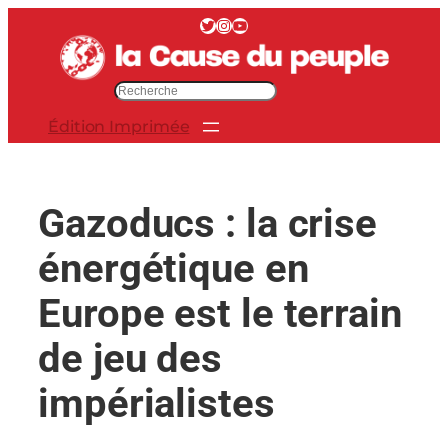
Aller
Twitter
Instagram
YouTube
au
contenu
R
e
Édition Imprimée
c
h
e
r
Gazoducs : la crise
c
h
énergétique en
e
r
Europe est le terrain
de jeu des
impérialistes