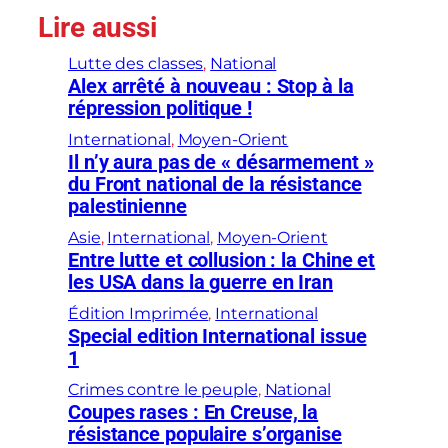
Lire aussi
Lutte des classes
, 
National
Alex arrêté à nouveau : Stop à la
répression politique !
International
, 
Moyen-Orient
Il n’y aura pas de « désarmement »
du Front national de la résistance
palestinienne
Asie
, 
International
, 
Moyen-Orient
Entre lutte et collusion : la Chine et
les USA dans la guerre en Iran
Édition Imprimée
, 
International
Special edition International issue
1
Crimes contre le peuple
, 
National
Coupes rases : En Creuse, la
résistance populaire s’organise