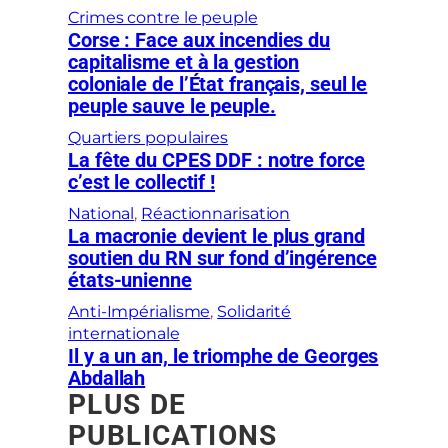
Crimes contre le peuple
Corse : Face aux incendies du
capitalisme et à la gestion
coloniale de l’État français, seul le
peuple sauve le peuple.
Quartiers populaires
La fête du CPES DDF : notre force
c’est le collectif !
National
, 
Réactionnarisation
La macronie devient le plus grand
soutien du RN sur fond d’ingérence
états-unienne
Anti-Impérialisme
, 
Solidarité
internationale
Il y a un an, le triomphe de Georges
Abdallah
PLUS DE
PUBLICATIONS