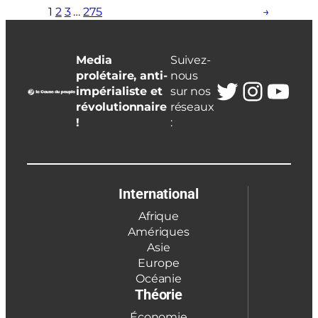
1
2
3
…
275
→
Media
Suivez-
prolétaire, anti-
nous
Twitter
Insta
You
impérialiste et
sur nos
révolutionnaire
réseaux
!
:
International
Afrique
Amériques
Asie
Europe
Océanie
Théorie
Économie