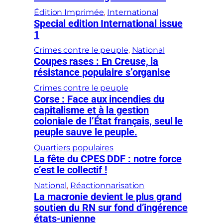
Édition Imprimée
, 
International
Special edition International issue
1
Crimes contre le peuple
, 
National
Coupes rases : En Creuse, la
résistance populaire s’organise
Crimes contre le peuple
Corse : Face aux incendies du
capitalisme et à la gestion
coloniale de l’État français, seul le
peuple sauve le peuple.
Quartiers populaires
La fête du CPES DDF : notre force
c’est le collectif !
National
, 
Réactionnarisation
La macronie devient le plus grand
soutien du RN sur fond d’ingérence
états-unienne