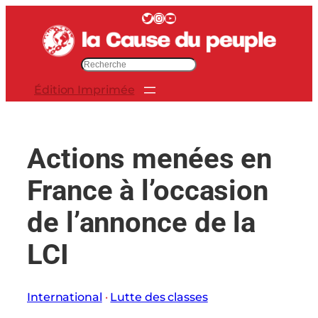
Aller
Twitter
Instagram
YouTube
au
contenu
R
e
Édition Imprimée
c
h
e
r
Actions menées en
c
h
France à l’occasion
e
r
de l’annonce de la
LCI
International
 · 
Lutte des classes