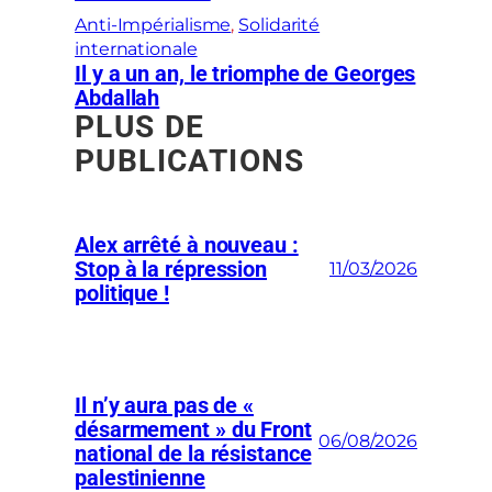
Anti-Impérialisme
, 
Solidarité
internationale
Il y a un an, le triomphe de Georges
Abdallah
PLUS DE
PUBLICATIONS
Alex arrêté à nouveau :
Stop à la répression
11/03/2026
politique !
Il n’y aura pas de «
désarmement » du Front
06/08/2026
national de la résistance
palestinienne