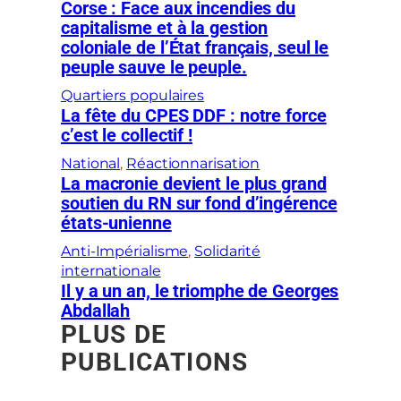
Corse : Face aux incendies du
capitalisme et à la gestion
coloniale de l’État français, seul le
peuple sauve le peuple.
Quartiers populaires
La fête du CPES DDF : notre force
c’est le collectif !
National
, 
Réactionnarisation
La macronie devient le plus grand
soutien du RN sur fond d’ingérence
états-unienne
Anti-Impérialisme
, 
Solidarité
internationale
Il y a un an, le triomphe de Georges
Abdallah
PLUS DE
PUBLICATIONS