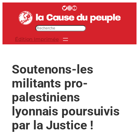
Aller
Twitter
Instagram
YouTube
au
contenu
R
e
Édition Imprimée
c
h
e
r
Soutenons-les
c
h
militants pro-
e
r
palestiniens
lyonnais poursuivis
par la Justice !