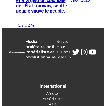
et à la gestion coloniale
31/07/2026
de l’État français, seul le
peuple sauve le peuple.
1
2
3
…
274
→
Media
Suivez-
prolétaire, anti-
nous
Twitter
Insta
You
impérialiste et
sur nos
révolutionnaire
réseaux
!
:
International
Afrique
Amériques
Asie