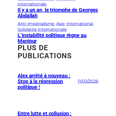
internationale
Il y a un an, le triomphe de Georges
Abdallah
Anti-Impérialisme
, 
Asie
, 
International
, 
Solidarité internationale
L’instabilité politique règne au
Manipur
PLUS DE
PUBLICATIONS
Alex arrêté à nouveau :
Stop à la répression
11/03/2026
politique !
Entre lutte et collusion :