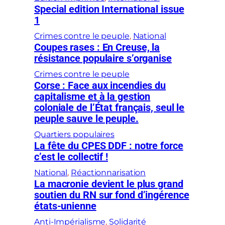
Special edition International issue
1
Crimes contre le peuple
, 
National
Coupes rases : En Creuse, la
résistance populaire s’organise
Crimes contre le peuple
Corse : Face aux incendies du
capitalisme et à la gestion
coloniale de l’État français, seul le
peuple sauve le peuple.
Quartiers populaires
La fête du CPES DDF : notre force
c’est le collectif !
National
, 
Réactionnarisation
La macronie devient le plus grand
soutien du RN sur fond d’ingérence
états-unienne
Anti-Impérialisme
, 
Solidarité