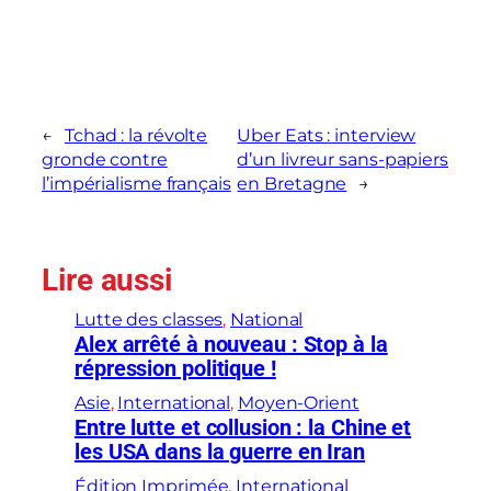
←
Tchad : la révolte
Uber Eats : interview
gronde contre
d’un livreur sans-papiers
l’impérialisme français
en Bretagne
→
Lire aussi
Lutte des classes
, 
National
Alex arrêté à nouveau : Stop à la
répression politique !
Asie
, 
International
, 
Moyen-Orient
Entre lutte et collusion : la Chine et
les USA dans la guerre en Iran
Édition Imprimée
, 
International