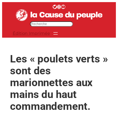
Aller
Twitter
Instagram
YouTube
au
contenu
R
e
Édition Imprimée
c
h
e
r
Les « poulets verts »
c
h
sont des
e
r
marionnettes aux
mains du haut
commandement.