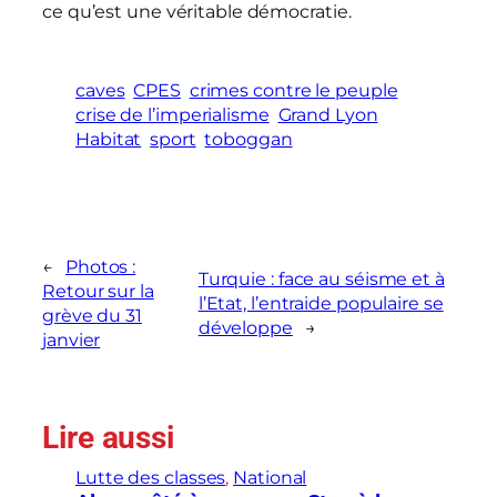
ce qu’est une véritable démocratie.
caves
CPES
crimes contre le peuple
crise de l’imperialisme
Grand Lyon
Habitat
sport
toboggan
←
Photos :
Turquie : face au séisme et à
Retour sur la
l’Etat, l’entraide populaire se
grève du 31
développe
→
janvier
Lire aussi
Lutte des classes
, 
National