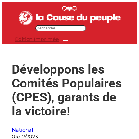
Aller
Twitter
Instagram
YouTube
au
contenu
R
e
Édition Imprimée
c
h
e
r
Développons les
c
h
Comités Populaires
e
r
(CPES), garants de
la victoire!
National
04/12/2023