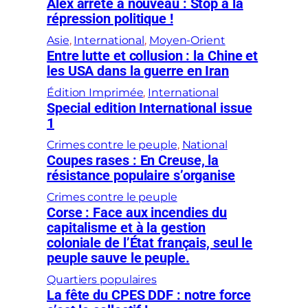
Alex arrêté à nouveau : Stop à la
répression politique !
Asie
, 
International
, 
Moyen-Orient
Entre lutte et collusion : la Chine et
les USA dans la guerre en Iran
Édition Imprimée
, 
International
Special edition International issue
1
Crimes contre le peuple
, 
National
Coupes rases : En Creuse, la
résistance populaire s’organise
Crimes contre le peuple
Corse : Face aux incendies du
capitalisme et à la gestion
coloniale de l’État français, seul le
peuple sauve le peuple.
Quartiers populaires
La fête du CPES DDF : notre force