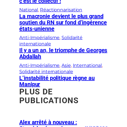
c’est le collectif !
National
, 
Réactionnarisation
La macronie devient le plus grand
soutien du RN sur fond d’ingérence
états-unienne
Anti-Impérialisme
, 
Solidarité
internationale
Il y a un an, le triomphe de Georges
Abdallah
Anti-Impérialisme
, 
Asie
, 
International
, 
Solidarité internationale
L’instabilité politique règne au
Manipur
PLUS DE
PUBLICATIONS
Alex arrêté à nouveau :