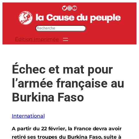
Aller
Twitter
Instagram
YouTube
au
contenu
R
e
Édition Imprimée
c
h
e
r
Échec et mat pour
c
h
l’armée française au
e
r
Burkina Faso
International
A partir du 22 février, la France devra avoir
retiré ses troupes du Burkina Faso, suite à