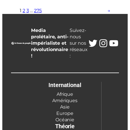
1
2
3
…
275
→
Media
Suivez-
prolétaire, anti-
nous
Twitter
Insta
You
impérialiste et
sur nos
révolutionnaire
réseaux
!
:
International
Afrique
Amériques
Asie
Europe
Océanie
Théorie