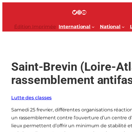
Aller
au
Twitter
Instagram
YouTube
contenu
Édition Imprimée
International
National
Saint-Brevin (Loire-At
rassemblement antifas
Lutte des classes
Samedi 25 frevrier, différentes organisations réactio
un rassemblement contre l’ouverture d’un centre d’ac
lieux permettent d’offrir un minimum de stabilité