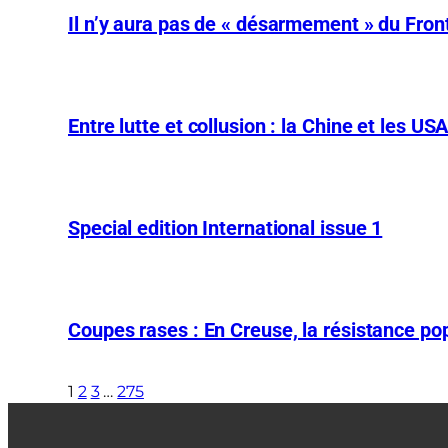
Il n’y aura pas de « désarmement » du Front
Entre lutte et collusion : la Chine et les US
Special edition International issue 1
Coupes rases : En Creuse, la résistance pop
1
2
3
…
275