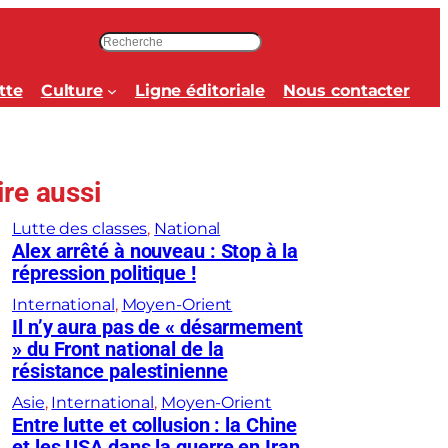
R
e
c
tte
Culture
Ligne éditoriale
Nous contacter
h
e
r
c
ire aussi
h
e
Lutte des classes
, 
National
r
Alex arrêté à nouveau : Stop à la
répression politique !
International
, 
Moyen-Orient
Il n’y aura pas de « désarmement
» du Front national de la
résistance palestinienne
Asie
, 
International
, 
Moyen-Orient
Entre lutte et collusion : la Chine
et les USA dans la guerre en Iran