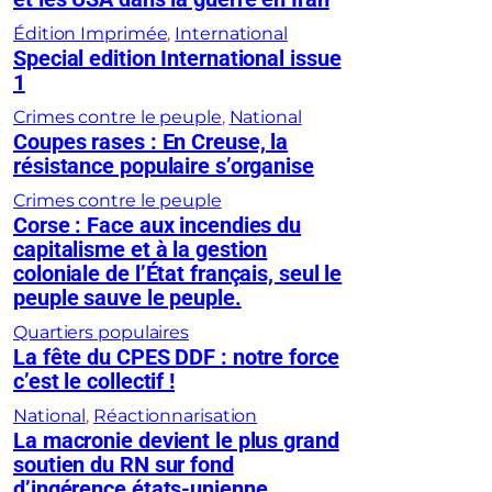
Édition Imprimée
, 
International
Special edition International issue
1
Crimes contre le peuple
, 
National
Coupes rases : En Creuse, la
résistance populaire s’organise
Crimes contre le peuple
Corse : Face aux incendies du
capitalisme et à la gestion
coloniale de l’État français, seul le
peuple sauve le peuple.
Quartiers populaires
La fête du CPES DDF : notre force
c’est le collectif !
National
, 
Réactionnarisation
La macronie devient le plus grand
soutien du RN sur fond
d’ingérence états-unienne