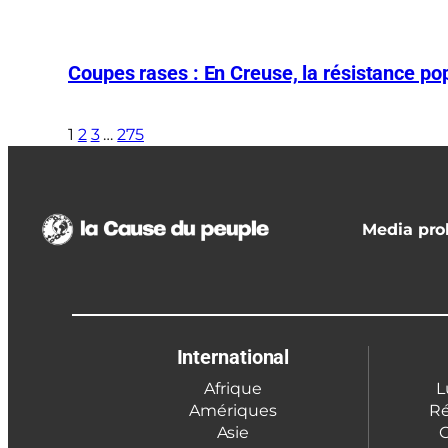
Coupes rases : En Creuse, la résistance pop
1
2
3
…
275
Media prol
International
Afrique
L
Amériques
Ré
Asie
C