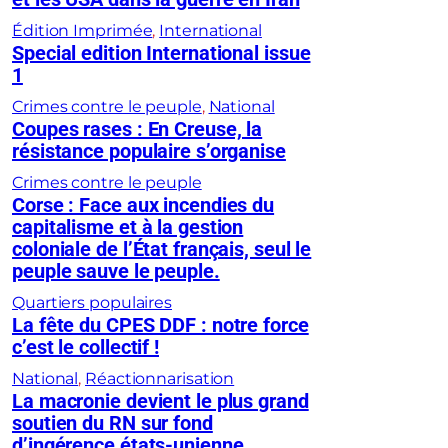
Édition Imprimée
, 
International
Special edition International issue
1
Crimes contre le peuple
, 
National
Coupes rases : En Creuse, la
résistance populaire s’organise
Crimes contre le peuple
Corse : Face aux incendies du
capitalisme et à la gestion
coloniale de l’État français, seul le
peuple sauve le peuple.
Quartiers populaires
La fête du CPES DDF : notre force
c’est le collectif !
National
, 
Réactionnarisation
La macronie devient le plus grand
soutien du RN sur fond
d’ingérence états-unienne