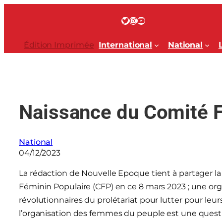
Aller
au
Twitter
Instagram
YouTube
contenu
Édition Imprimée
International
National
Naissance du Comité F
National
04/12/2023
La rédaction de Nouvelle Epoque tient à partager l
Féminin Populaire (CFP) en ce 8 mars 2023 ; une or
révolutionnaires du prolétariat pour lutter pour le
l’organisation des femmes du peuple est une questi