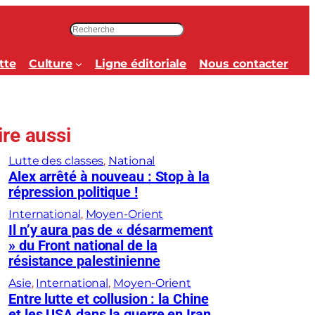
R
e
c
tte
Culture
Ligne éditoriale
Nous contacter
h
e
r
c
ire aussi
h
e
Lutte des classes
, 
National
r
Alex arrêté à nouveau : Stop à la
répression politique !
International
, 
Moyen-Orient
Il n’y aura pas de « désarmement
» du Front national de la
résistance palestinienne
Asie
, 
International
, 
Moyen-Orient
Entre lutte et collusion : la Chine
et les USA dans la guerre en Iran