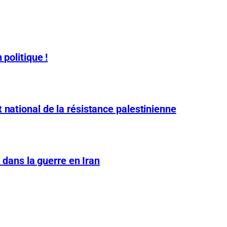
 politique !
 national de la résistance palestinienne
A dans la guerre en Iran