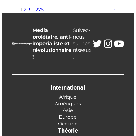
1
2
3
…
275
→
Media
Suivez-
prolétaire, anti-
nous
Twitter
Insta
You
impérialiste et
sur nos
révolutionnaire
réseaux
!
:
International
Afrique
Amériques
Asie
Europe
Océanie
Théorie