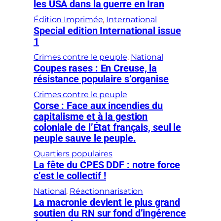
les USA dans la guerre en Iran
Édition Imprimée
, 
International
Special edition International issue
1
Crimes contre le peuple
, 
National
Coupes rases : En Creuse, la
résistance populaire s’organise
Crimes contre le peuple
Corse : Face aux incendies du
capitalisme et à la gestion
coloniale de l’État français, seul le
peuple sauve le peuple.
Quartiers populaires
La fête du CPES DDF : notre force
c’est le collectif !
National
, 
Réactionnarisation
La macronie devient le plus grand
soutien du RN sur fond d’ingérence