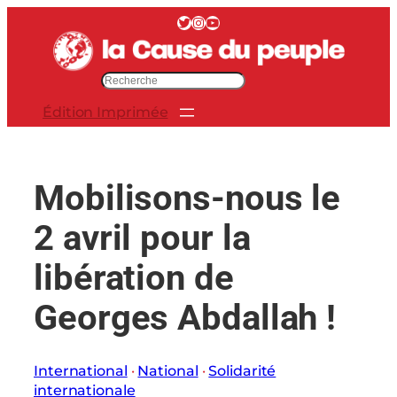
Aller
Twitter
Instagram
YouTube
au
contenu
R
e
Édition Imprimée
c
h
e
r
Mobilisons-nous le
c
h
2 avril pour la
e
r
libération de
Georges Abdallah !
International
 · 
National
 · 
Solidarité
internationale