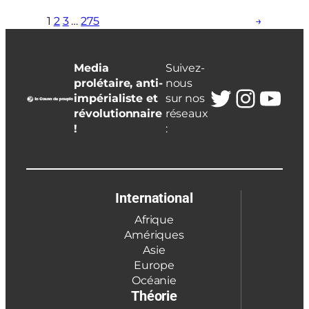
1
2
3
…
275
→
Media
Suivez-
prolétaire, anti-
nous
Twitter
Insta
You
impérialiste et
sur nos
révolutionnaire
réseaux
!
:
International
Afrique
Amériques
Asie
Europe
Océanie
Théorie