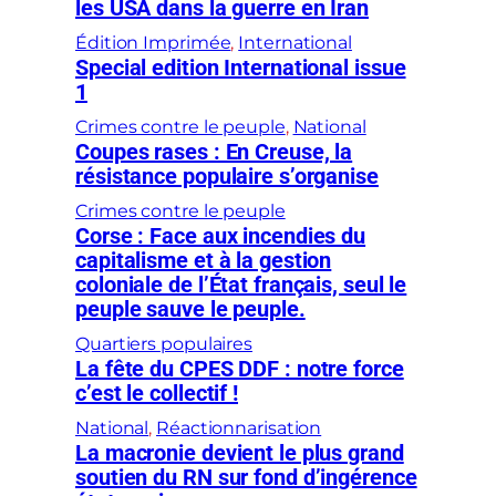
les USA dans la guerre en Iran
Édition Imprimée
, 
International
Special edition International issue
1
Crimes contre le peuple
, 
National
Coupes rases : En Creuse, la
résistance populaire s’organise
Crimes contre le peuple
Corse : Face aux incendies du
capitalisme et à la gestion
coloniale de l’État français, seul le
peuple sauve le peuple.
Quartiers populaires
La fête du CPES DDF : notre force
c’est le collectif !
National
, 
Réactionnarisation
La macronie devient le plus grand
soutien du RN sur fond d’ingérence