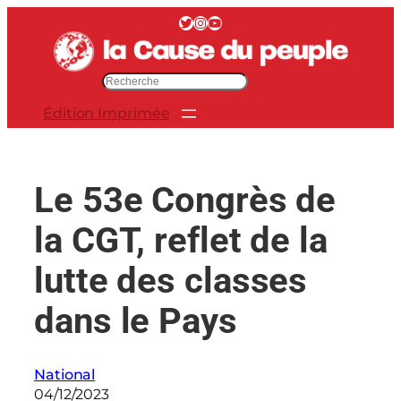
Aller
Twitter
Instagram
YouTube
au
contenu
R
e
Édition Imprimée
c
h
e
r
Le 53e Congrès de
c
h
la CGT, reflet de la
e
r
lutte des classes
dans le Pays
National
04/12/2023