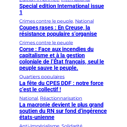
Special edition International issue
1
Crimes contre le peuple
, 
National
Coupes rases : En Creuse, la
résistance populaire s’organise
Crimes contre le peuple
Corse : Face aux incendies du
capitalisme et à la gestion
coloniale de l’État français, seul le
peuple sauve le peuple.
Quartiers populaires
La fête du CPES DDF : notre force
c’est le collectif !
National
, 
Réactionnarisation
La macronie devient le plus grand
soutien du RN sur fond d’ingérence
états-unienne
Anti-Impérialisme
, 
Solidarité