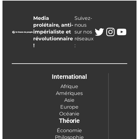
Media
Suivez-
prolétaire, anti-
nous
Twitter
Insta
You
impérialiste et
sur nos
révolutionnaire
réseaux
!
:
International
Afrique
Amériques
Asie
Europe
Océanie
Théorie
Économie
Philosophie