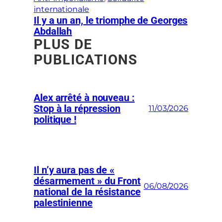
internationale
Il y a un an, le triomphe de Georges
Abdallah
PLUS DE
PUBLICATIONS
Alex arrêté à nouveau :
Stop à la répression
11/03/2026
politique !
Il n’y aura pas de «
désarmement » du Front
06/08/2026
national de la résistance
palestinienne