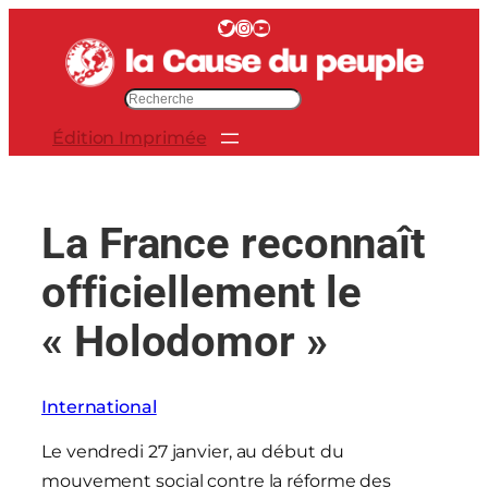
Aller
Twitter
Instagram
YouTube
au
contenu
R
e
Édition Imprimée
c
h
e
r
La France reconnaît
c
h
officiellement le
e
r
« Holodomor »
International
Le vendredi 27 janvier, au début du
mouvement social contre la réforme des