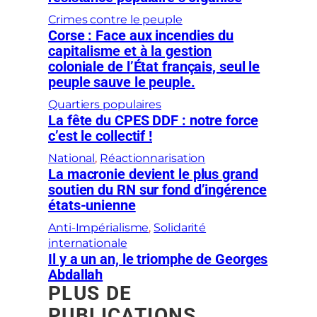
Crimes contre le peuple
Corse : Face aux incendies du
capitalisme et à la gestion
coloniale de l’État français, seul le
peuple sauve le peuple.
Quartiers populaires
La fête du CPES DDF : notre force
c’est le collectif !
National
, 
Réactionnarisation
La macronie devient le plus grand
soutien du RN sur fond d’ingérence
états-unienne
Anti-Impérialisme
, 
Solidarité
internationale
Il y a un an, le triomphe de Georges
Abdallah
PLUS DE
PUBLICATIONS