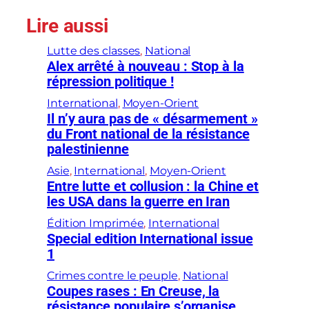
Lire aussi
Lutte des classes
, 
National
Alex arrêté à nouveau : Stop à la
répression politique !
International
, 
Moyen-Orient
Il n’y aura pas de « désarmement »
du Front national de la résistance
palestinienne
Asie
, 
International
, 
Moyen-Orient
Entre lutte et collusion : la Chine et
les USA dans la guerre en Iran
Édition Imprimée
, 
International
Special edition International issue
1
Crimes contre le peuple
, 
National
Coupes rases : En Creuse, la
résistance populaire s’organise