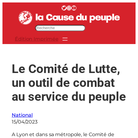
Aller
Twitter
Instagram
YouTube
au
contenu
R
e
Édition Imprimée
c
h
e
r
Le Comité de Lutte,
c
h
un outil de combat
e
r
au service du peuple
National
15/04/2023
A Lyon et dans sa métropole, le Comité de