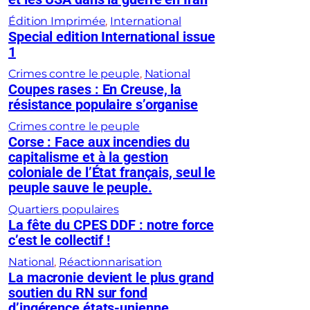
Édition Imprimée
, 
International
Special edition International issue
1
Crimes contre le peuple
, 
National
Coupes rases : En Creuse, la
résistance populaire s’organise
Crimes contre le peuple
Corse : Face aux incendies du
capitalisme et à la gestion
coloniale de l’État français, seul le
peuple sauve le peuple.
Quartiers populaires
La fête du CPES DDF : notre force
c’est le collectif !
National
, 
Réactionnarisation
La macronie devient le plus grand
soutien du RN sur fond
d’ingérence états-unienne