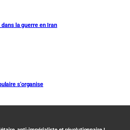
A dans la guerre en Iran
ulaire s’organise
étaire, anti-impérialiste et révolutionnaire !