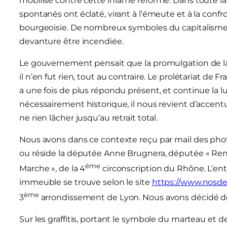
mobilisé contre cette infâme réforme. Dans toute l
spontanés ont éclaté, virant à l’émeute et à la confro
bourgeoisie. De nombreux symboles du capitalisme o
devanture être incendiée.
Le gouvernement pensait que la promulgation de la lo
il n’en fut rien, tout au contraire. Le prolétariat d
a une fois de plus répondu présent, et continue la lu
nécessairement historique, il nous revient d’accent
ne rien lâcher jusqu’au retrait total.
Nous avons dans ce contexte reçu par mail des photo
ou réside la députée Anne Brugnera, députée « Re
ème
Marche », de la 4
circonscription du Rhône. L’ent
immeuble se trouve selon le site
https://www.nosde
ème
3
arrondissement de Lyon. Nous avons décidé de
Sur les graffitis, portant le symbole du marteau et de l