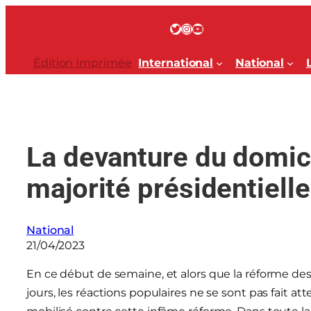
Aller
au
Twitter
Instagram
YouTube
contenu
Édition Imprimée
International
National
La devanture du domici
majorité présidentiell
National
21/04/2023
En ce début de semaine, et alors que la réforme des 
jours, les réactions populaires ne se sont pas fait 