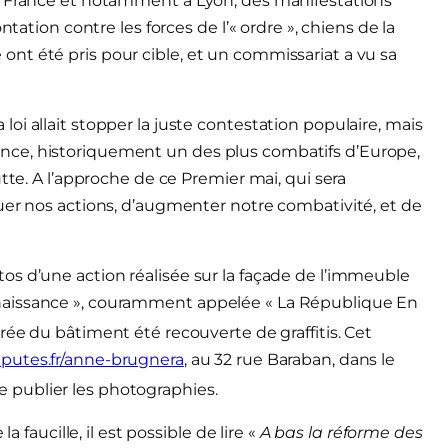
a France et notamment à Lyon, des manifestations
ntation contre les forces de l’« ordre », chiens de la
nt été pris pour cible, et un commissariat a vu sa
i allait stopper la juste contestation populaire, mais
e France, historiquement un des plus combatifs d’Europe,
tte. A l’approche de ce Premier mai, qui sera
uer nos actions, d’augmenter notre combativité, et de
s d’une action réalisée sur la façade de l’immeuble
naissance », couramment appelée « La République En
rée du bâtiment été recouverte de graffitis. Cet
putes.fr/anne-brugnera
, au 32 rue Baraban, dans le
 publier les photographies.
a faucille, il est possible de lire «
A bas la réforme des