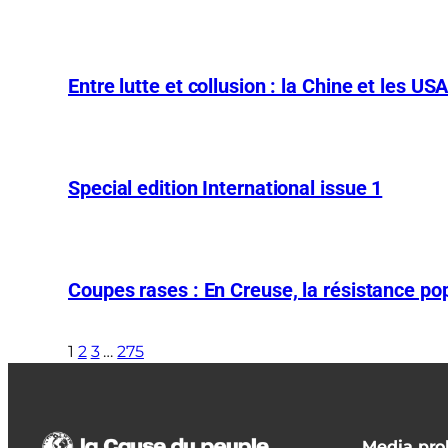
Entre lutte et collusion : la Chine et les US
Special edition International issue 1
Coupes rases : En Creuse, la résistance pop
1
2
3
…
275
Media prol