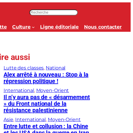
R
e
c
tte
Culture
Ligne éditoriale
Nous contacter
h
e
r
c
ire aussi
h
e
Lutte des classes
, 
National
r
Alex arrêté à nouveau : Stop à la
répression politique !
International
, 
Moyen-Orient
Il n’y aura pas de « désarmement
» du Front national de la
résistance palestinienne
Asie
, 
International
, 
Moyen-Orient
Entre lutte et collusion : la Chine
et les USA dans la guerre en Iran