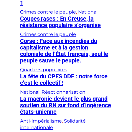
1
Crimes contre le peuple
, 
National
Coupes rases : En Creuse, la
résistance populaire s’organise
Crimes contre le peuple
Corse : Face aux incendies du
capitalisme et à la gestion
coloniale de l’État français, seul le
peuple sauve le peuple.
Quartiers populaires
La fête du CPES DDF : notre force
c’est le collectif !
National
, 
Réactionnarisation
La macronie devient le plus grand
soutien du RN sur fond d’ingérence
états-unienne
Anti-Impérialisme
, 
Solidarité
internationale