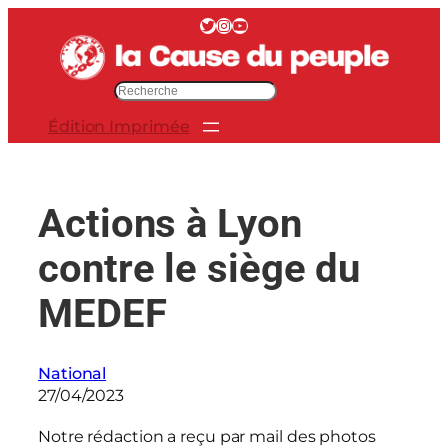
Aller
Twitter
Instagram
YouTube
au
contenu
R
e
Édition Imprimée
c
h
e
r
Actions à Lyon
c
h
contre le siège du
e
r
MEDEF
National
27/04/2023
Notre rédaction a reçu par mail des photos