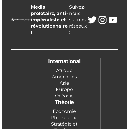
Media
Suivez-
prolétaire, anti-
nous
Twitter
Insta
You
impérialiste et
sur nos
révolutionnaire
réseaux
!
:
International
Afrique
Amériques
Asie
Europe
Océanie
Théorie
Économie
Philosophie
Stratégie et