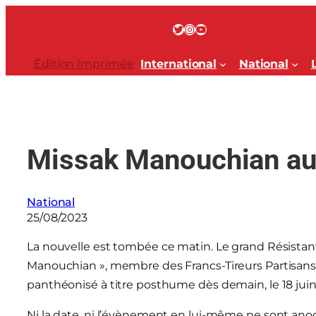
Aller
au
Twitter
Instagram
YouTube
contenu
Édition Imprimée
International
National
Missak Manouchian au 
National
25/08/2023
La nouvelle est tombée ce matin. Le grand Résista
Manouchian », membre des Francs-Tireurs Partisans 
panthéonisé à titre posthume dès demain, le 18 ju
Ni la date, ni l’évènement en lui-même ne sont anod