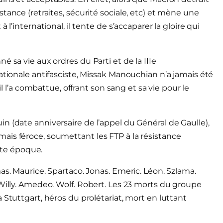
tance (retraites, sécurité sociale, etc) et mène une
l’international, il tente de s’accaparer la gloire qui
 sa vie aux ordres du Parti et de la IIIe
ationale antifasciste, Missak Manouchian n’a jamais été
il l’a combattue, offrant son sang et sa vie pour le
n (date anniversaire de l’appel du Général de Gaulle),
ais féroce, soumettant les FTP à la résistance
ette époque.
as. Maurice. Spartaco. Jonas. Emeric. Léon. Szlama.
 Willy. Amedeo. Wolf. Robert. Les 23 morts du groupe
 Stuttgart, héros du prolétariat, mort en luttant