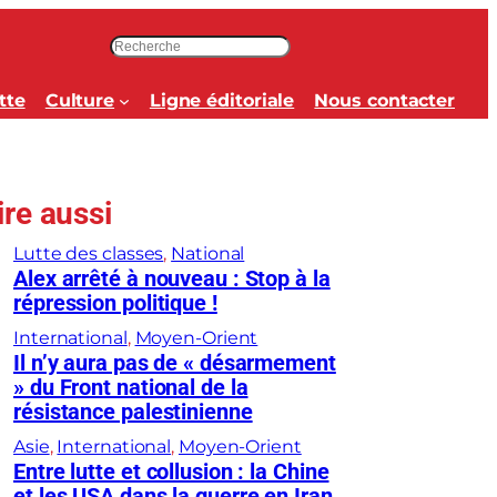
R
e
c
tte
Culture
Ligne éditoriale
Nous contacter
h
e
r
c
ire aussi
h
e
Lutte des classes
, 
National
r
Alex arrêté à nouveau : Stop à la
répression politique !
International
, 
Moyen-Orient
Il n’y aura pas de « désarmement
» du Front national de la
résistance palestinienne
Asie
, 
International
, 
Moyen-Orient
Entre lutte et collusion : la Chine
et les USA dans la guerre en Iran