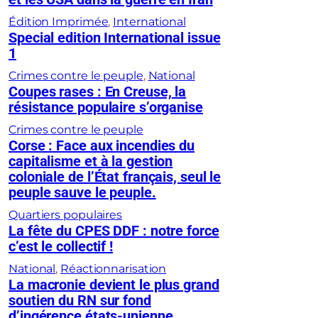
Édition Imprimée
, 
International
Special edition International issue
1
Crimes contre le peuple
, 
National
Coupes rases : En Creuse, la
résistance populaire s’organise
Crimes contre le peuple
Corse : Face aux incendies du
capitalisme et à la gestion
coloniale de l’État français, seul le
peuple sauve le peuple.
Quartiers populaires
La fête du CPES DDF : notre force
c’est le collectif !
National
, 
Réactionnarisation
La macronie devient le plus grand
soutien du RN sur fond
d’ingérence états-unienne