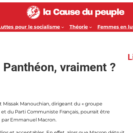
Luttes pour le socialisme
Théorie
Femmes en lu
L
Panthéon, vraiment ?
nt Missak Manouchian, dirigeant du « groupe
et du Parti Communiste Français, pourrait être
in par Emmanuel Macron.
ins et acceptables. En effet, alors que Macron détruit