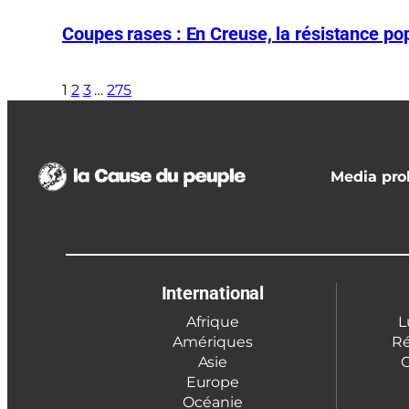
Coupes rases : En Creuse, la résistance pop
1
2
3
…
275
Media prol
International
Afrique
L
Amériques
Ré
Asie
C
Europe
Océanie