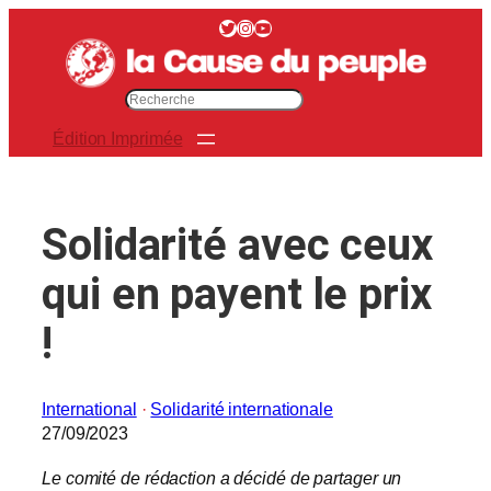
Aller
Twitter
Instagram
YouTube
au
contenu
R
e
Édition Imprimée
c
h
e
r
Solidarité avec ceux
c
h
qui en payent le prix
e
r
!
International
 · 
Solidarité internationale
27/09/2023
Le comité de rédaction a décidé de partager un