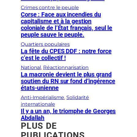
Crimes contre le peuple
Corse : Face aux incendies du
capitalisme et à la gestion
coloniale de l’État français, seul le
peuple sauve le peuple.
Quartiers populaires
La fête du CPES DDF : notre force
c’est le collectif !
National
, 
Réactionnarisation
La macronie devient le plus grand
soutien du RN sur fond d’ingérence
états-unienne
Anti-Impérialisme
, 
Solidarité
internationale
Il y a un an, le triomphe de Georges
Abdallah
PLUS DE
PUBLICATIONS