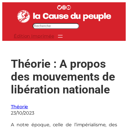
Aller
Twitter
Instagram
YouTube
au
contenu
R
e
Édition Imprimée
c
h
e
r
Théorie : A propos
c
h
des mouvements de
e
r
libération nationale
Théorie
23/10/2023
A notre époque, celle de l’impérialisme, des