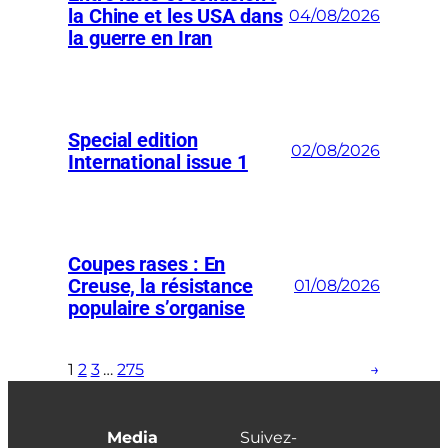
la Chine et les USA dans
04/08/2026
la guerre en Iran
Special edition
02/08/2026
International issue 1
Coupes rases : En
Creuse, la résistance
01/08/2026
populaire s’organise
1
2
3
…
275
→
Media
Suivez-