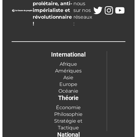
prolétaire, anti-
nous
Twitter
Insta
You
impérialiste et
sur nos
révolutionnaire
réseaux
!
:
International
Afrique
Amériques
Asie
Europe
Océanie
Théorie
Économie
Philosophie
Stratégie et
Tactique
National