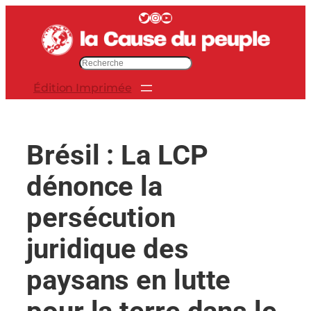
Aller
Twitter
Instagram
YouTube
au
contenu
R
e
Édition Imprimée
c
h
e
r
Brésil : La LCP
c
h
dénonce la
e
r
persécution
juridique des
paysans en lutte