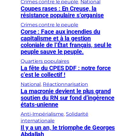
Crimes contre le peuple
, 
National
Coupes rases : En Creuse, la
résistance populaire s’organise
Crimes contre le peuple
Corse : Face aux incendies du
capitalisme et à la gestion
coloniale de l’État français, seul le
peuple sauve le peuple.
Quartiers populaires
La fête du CPES DDF : notre force
c’est le collectif !
National
, 
Réactionnarisation
La macronie devient le plus grand
soutien du RN sur fond d’ingérence
états-unienne
Anti-Impérialisme
, 
Solidarité
internationale
Il y a un an, le triomphe de Georges
Abdallah