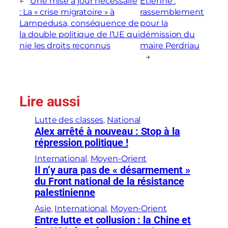
←
Une mise à jour nécessaire
Etienne :
: La « crise migratoire » à
rassemblement
Lampedusa, conséquence de
pour la
la double politique de l’UE qui
démission du
nie les droits reconnus
maire Perdriau
→
Lire aussi
Lutte des classes
, 
National
Alex arrêté à nouveau : Stop à la
répression politique !
International
, 
Moyen-Orient
Il n’y aura pas de « désarmement »
du Front national de la résistance
palestinienne
Asie
, 
International
, 
Moyen-Orient
Entre lutte et collusion : la Chine et