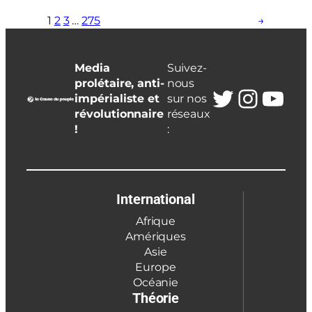
1
2
3
…
275
→
Media
Suivez-
prolétaire, anti-
nous
Twitter
Insta
You
impérialiste et
sur nos
révolutionnaire
réseaux
!
:
International
Afrique
Amériques
Asie
Europe
Océanie
Théorie