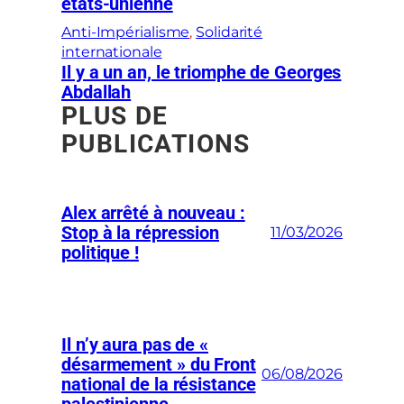
états-unienne
Anti-Impérialisme
, 
Solidarité
internationale
Il y a un an, le triomphe de Georges
Abdallah
PLUS DE
PUBLICATIONS
Alex arrêté à nouveau :
Stop à la répression
11/03/2026
politique !
Il n’y aura pas de «
désarmement » du Front
06/08/2026
national de la résistance