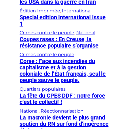
les USA dans la guerre en Iran
Édition Imprimée
, 
International
Special edition International issue
1
Crimes contre le peuple
, 
National
Coupes rases : En Creuse, la
résistance populaire s’organise
Crimes contre le peuple
Corse : Face aux incendies du
capitalisme et à la gestion
coloniale de l’État français, seul le
peuple sauve le peuple.
Quartiers populaires
La fête du CPES DDF : notre force
c’est le collectif !
National
, 
Réactionnarisation
La macronie devient le plus grand
soutien du RN sur fond d’ingérence