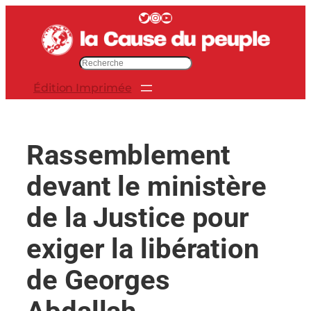
Aller
Twitter
Instagram
YouTube
au
contenu
R
e
Édition Imprimée
c
h
e
r
Rassemblement
c
h
devant le ministère
e
r
de la Justice pour
exiger la libération
de Georges