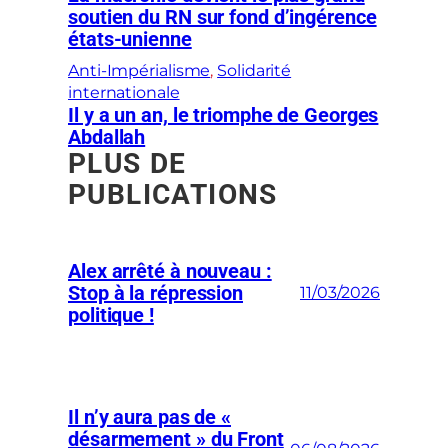
soutien du RN sur fond d’ingérence
états-unienne
Anti-Impérialisme
, 
Solidarité
internationale
Il y a un an, le triomphe de Georges
Abdallah
PLUS DE
PUBLICATIONS
Alex arrêté à nouveau :
Stop à la répression
11/03/2026
politique !
Il n’y aura pas de «
désarmement » du Front