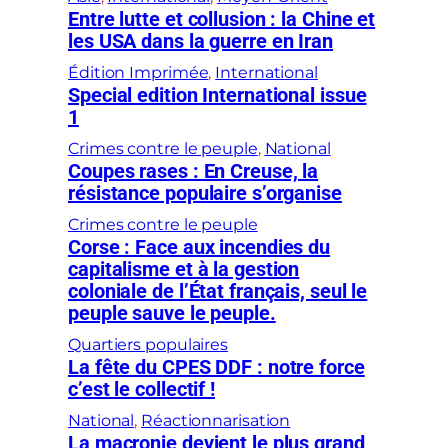
Entre lutte et collusion : la Chine et
les USA dans la guerre en Iran
Édition Imprimée
, 
International
Special edition International issue
1
Crimes contre le peuple
, 
National
Coupes rases : En Creuse, la
résistance populaire s’organise
Crimes contre le peuple
Corse : Face aux incendies du
capitalisme et à la gestion
coloniale de l’État français, seul le
peuple sauve le peuple.
Quartiers populaires
La fête du CPES DDF : notre force
c’est le collectif !
National
, 
Réactionnarisation
La macronie devient le plus grand