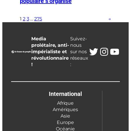
populaire s’organise
1
2
3
…
275
→
Media
Suivez-
prolétaire, anti-
nous
Twitter
Insta
You
impérialiste et
sur nos
révolutionnaire
réseaux
!
:
International
Afrique
Amériques
Asie
Europe
Océanie