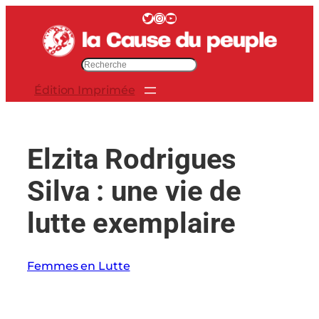
Aller
Twitter
Instagram
YouTube
au
contenu
R
e
Édition Imprimée
c
h
e
r
Elzita Rodrigues
c
h
Silva : une vie de
e
r
lutte exemplaire
Femmes en Lutte