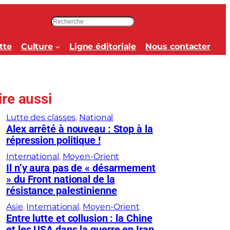
R
e
c
tte
Culture
Ligne éditoriale
Nous contacter
h
e
r
c
ire aussi
h
e
Lutte des classes
, 
National
r
Alex arrêté à nouveau : Stop à la
répression politique !
International
, 
Moyen-Orient
Il n’y aura pas de « désarmement
» du Front national de la
résistance palestinienne
Asie
, 
International
, 
Moyen-Orient
Entre lutte et collusion : la Chine
et les USA dans la guerre en Iran