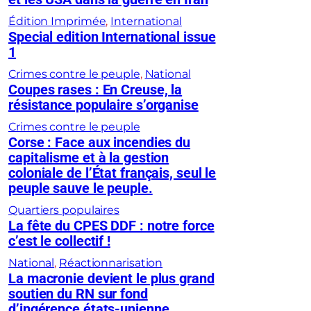
Édition Imprimée
, 
International
Special edition International issue
1
Crimes contre le peuple
, 
National
Coupes rases : En Creuse, la
résistance populaire s’organise
Crimes contre le peuple
Corse : Face aux incendies du
capitalisme et à la gestion
coloniale de l’État français, seul le
peuple sauve le peuple.
Quartiers populaires
La fête du CPES DDF : notre force
c’est le collectif !
National
, 
Réactionnarisation
La macronie devient le plus grand
soutien du RN sur fond
d’ingérence états-unienne