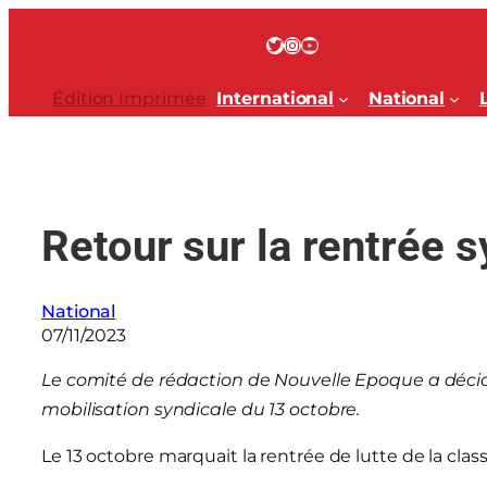
Aller
au
Twitter
Instagram
YouTube
contenu
Édition Imprimée
International
National
Retour sur la rentrée 
National
07/11/2023
Le comité de rédaction de Nouvelle Epoque a décid
mobilisation syndicale du 13 octobre.
Le 13 octobre marquait la rentrée de lutte de la class