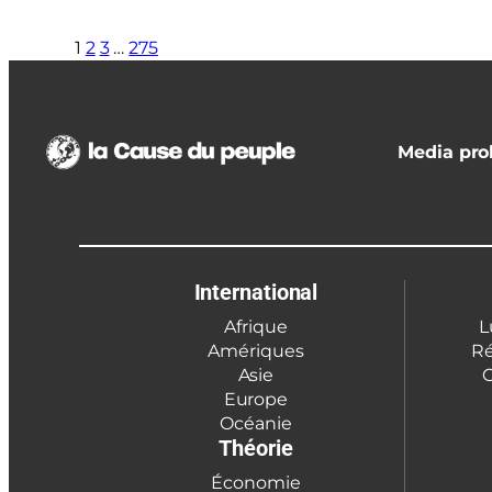
1
2
3
…
275
Media prol
International
Afrique
L
Amériques
Ré
Asie
C
Europe
Océanie
Théorie
Économie