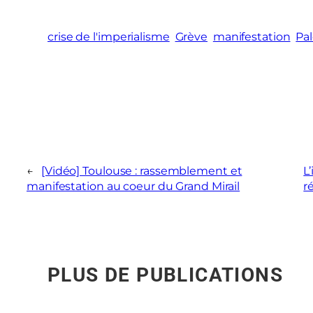
crise de l'imperialisme
Grève
manifestation
Pal
←
[Vidéo] Toulouse : rassemblement et
L
manifestation au coeur du Grand Mirail
r
PLUS DE PUBLICATIONS