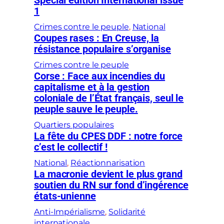
Special edition International issue
1
Crimes contre le peuple
, 
National
Coupes rases : En Creuse, la
résistance populaire s’organise
Crimes contre le peuple
Corse : Face aux incendies du
capitalisme et à la gestion
coloniale de l’État français, seul le
peuple sauve le peuple.
Quartiers populaires
La fête du CPES DDF : notre force
c’est le collectif !
National
, 
Réactionnarisation
La macronie devient le plus grand
soutien du RN sur fond d’ingérence
états-unienne
Anti-Impérialisme
, 
Solidarité
internationale