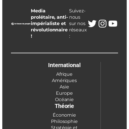
Media
Suivez-
prolétaire, anti-
nous
Twitter
Insta
You
impérialiste et
sur nos
révolutionnaire
réseaux
!
:
International
Afrique
Amériques
Asie
Europe
Océanie
Théorie
Économie
Philosophie
Stratégie et