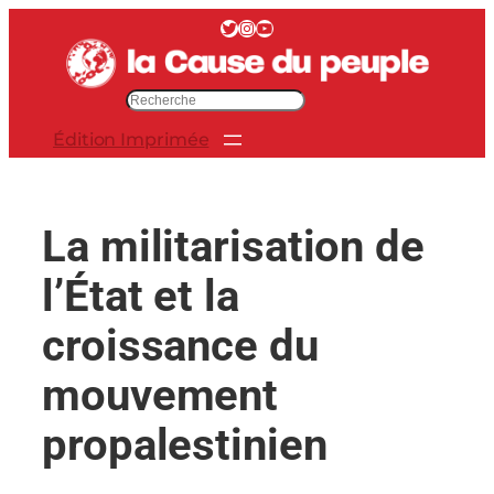
Aller
Twitter
Instagram
YouTube
au
contenu
R
e
Édition Imprimée
c
h
e
r
La militarisation de
c
h
l’État et la
e
r
croissance du
mouvement
propalestinien