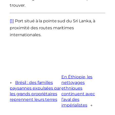
trouver.
[1]
Port situé à la pointe sud du Sri Lanka, à
proximité des routes maritimes
internationales.
En Éthiopie, les
←
Brésil : des familles
nettoyages
paysannes expulsées par
ethniques
les grands propriétaires
continuent avec
reprennent leurs terres
l’aval des
impérialistes
→