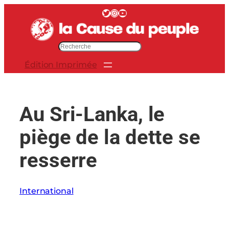
Aller
Twitter
Instagram
YouTube
au
contenu
R
e
Édition Imprimée
c
h
e
r
Au Sri-Lanka, le
c
h
piège de la dette se
e
r
resserre
International