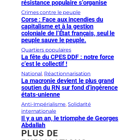
résistance populaire s’organise
Crimes contre le peuple
Corse : Face aux incendies du
capitalisme et à la gestion
coloniale de l’État français, seul le
peuple sauve le peuple.
Quartiers populaires
La fête du CPES DDF : notre force
c’est le collectif !
National
, 
Réactionnarisation
La macronie devient le plus grand
soutien du RN sur fond d’ingérence
états-unienne
Anti-Impérialisme
, 
Solidarité
internationale
Il y a un an, le triomphe de Georges
Abdallah
PLUS DE